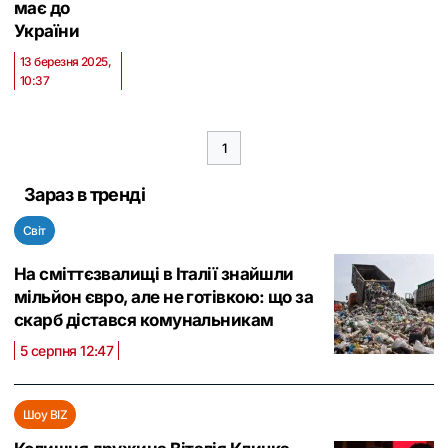
має до
України
13 березня 2025,
10:37
1
Зараз в тренді
Світ
На сміттєзвалищі в Італії знайшли
мільйон євро, але не готівкою: що за
скарб дістався комунальникам
5 серпня 12:47
Шоу BIZ