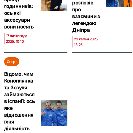
розповів
годинників:
про
ось які
взаємини з
аксесуари
легендою
вони носять
Дніпра
17 листопада
23 квітня 2025,
2025, 10:10
13:25
Спорт
Відомо, чим
Коноплянка
та Зозуля
займаються
в Іспанії: ось
яке
відношення
їхня
діяльність