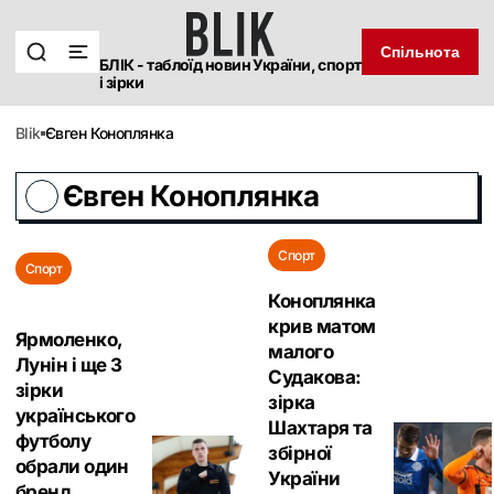
Спільнота
БЛІК - таблоїд новин України, спорт
і зірки
blik
Євген Коноплянка
Євген Коноплянка
Спорт
Спорт
Коноплянка
крив матом
Ярмоленко,
малого
Лунін і ще 3
Судакова:
зірки
зірка
українського
Шахтаря та
футболу
збірної
обрали один
України
бренд