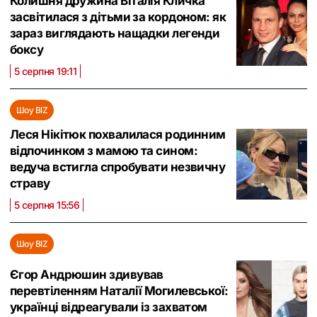
Колишня дружина Віталія Кличка
засвітилася з дітьми за кордоном: як
зараз виглядають нащадки легенди
боксу
5 серпня 19:11
Шоу BIZ
Леся Нікітюк похвалилася родинним
відпочинком з мамою та сином:
ведуча встигла спробувати незвичну
страву
5 серпня 15:56
Шоу BIZ
Єгор Андрюшин здивував
перевтіленням Наталії Могилевської:
українці відреагували із захватом