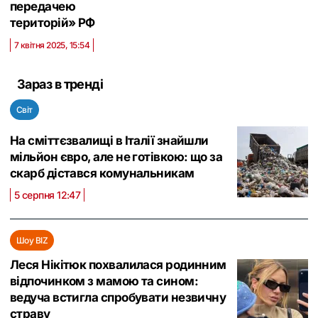
передачею
територій» РФ
7 квітня 2025, 15:54
Зараз в тренді
Світ
На сміттєзвалищі в Італії знайшли
мільйон євро, але не готівкою: що за
скарб дістався комунальникам
5 серпня 12:47
Шоу BIZ
Леся Нікітюк похвалилася родинним
відпочинком з мамою та сином:
ведуча встигла спробувати незвичну
страву