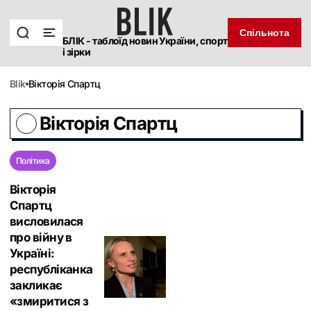
Спільнота
БЛІК - таблоїд новин України, спорт
і зірки
blik
Вікторія Спартц
Вікторія Спартц
Політика
Вікторія
Спартц
висловилася
про війну в
Україні:
республіканка
закликає
«змиритися з