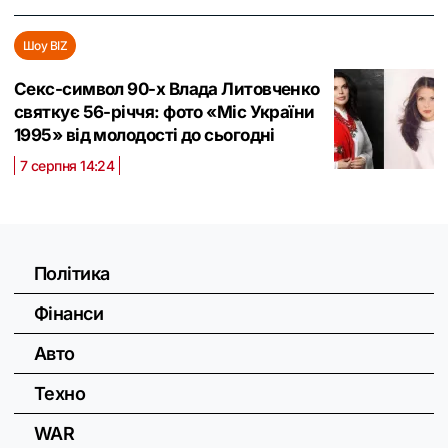
Шоу BIZ
Секс-символ 90-х Влада Литовченко
святкує 56-річчя: фото «Міс України
1995» від молодості до сьогодні
7 серпня 14:24
Політика
Фінанси
Авто
Техно
WAR