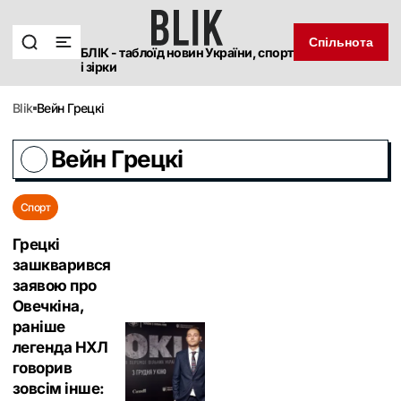
Спільнота
БЛІК - таблоїд новин України, спорт
і зірки
blik
Вейн Грецкі
Вейн Грецкі
Спорт
Грецкі
зашкварився
заявою про
Овечкіна,
раніше
легенда НХЛ
говорив
зовсім інше: