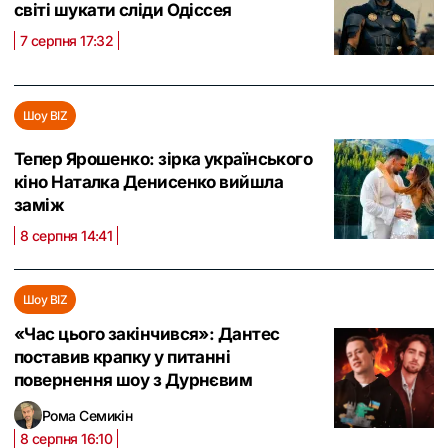
світі шукати сліди Одіссея
7 серпня 17:32
Шоу BIZ
Тепер Ярошенко: зірка українського
кіно Наталка Денисенко вийшла
заміж
8 серпня 14:41
Шоу BIZ
«Час цього закінчився»: Дантес
поставив крапку у питанні
повернення шоу з Дурнєвим
Рома Семикін
8 серпня 16:10