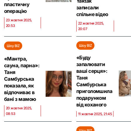
Yaktak
пластичну
записали
операцію
спільне відео
23 жовтня 2025,
22 жовтня 2025,
20:53
20:07
Шоу BIZ
Шоу BIZ
«Буду
«Мантра,
запалювати
сауна, парна»:
ваші серця»:
Таня
Таня
Самбурська
Самбурська
показала, як
приголомшила
відпочиває в
подарунком
бані з мамою
від коханого
20 жовтня 2025,
08:53
11 жовтня 2025, 21:45
Шоу BIZ