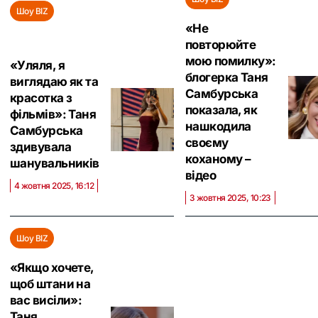
Шоу BIZ
«Не
повторюйте
мою помилку»:
«Уляля, я
блогерка Таня
виглядаю як та
Самбурська
красотка з
показала, як
фільмів»: Таня
нашкодила
Самбурська
своєму
здивувала
коханому –
шанувальників
відео
4 жовтня 2025, 16:12
3 жовтня 2025, 10:23
Шоу BIZ
«Якщо хочете,
щоб штани на
вас висіли»:
Таня