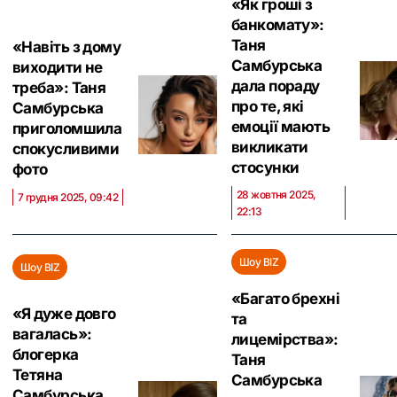
«Як гроші з
банкомату»:
Таня
«Навіть з дому
Самбурська
виходити не
дала пораду
треба»: Таня
про те, які
Самбурська
емоції мають
приголомшила
викликати
спокусливими
стосунки
фото
28 жовтня 2025,
7 грудня 2025, 09:42
22:13
Шоу BIZ
Шоу BIZ
«Багато брехні
«Я дуже довго
та
вагалась»:
лицемірства»:
блогерка
Таня
Тетяна
Самбурська
Самбурська