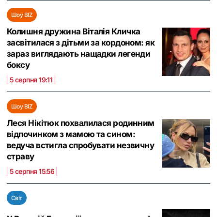
Шоу BIZ
Колишня дружина Віталія Кличка
засвітилася з дітьми за кордоном: як
зараз виглядають нащадки легенди
боксу
5 серпня 19:11
Шоу BIZ
Леся Нікітюк похвалилася родинним
відпочинком з мамою та сином:
ведуча встигла спробувати незвичну
страву
5 серпня 15:56
Світ