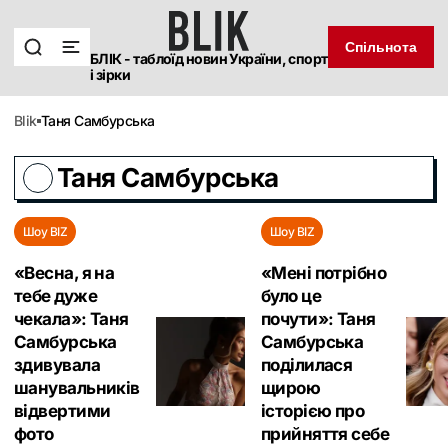
Спільнота
БЛІК - таблоїд новин України, спорт
і зірки
blik
Таня Самбурська
Таня Самбурська
Шоу BIZ
Шоу BIZ
«Весна, я на
«Мені потрібно
тебе дуже
було це
чекала»: Таня
почути»: Таня
Самбурська
Самбурська
здивувала
поділилася
шанувальників
щирою
відвертими
історією про
фото
прийняття себе