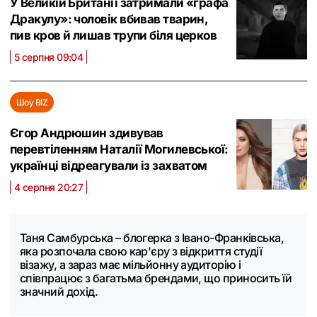
У Великій Британії затримали «графа
Дракулу»: чоловік вбивав тварин,
пив кров й лишав трупи біля церков
5 серпня 09:04
Шоу BIZ
Єгор Андрюшин здивував
перевтіленням Наталії Могилевської:
українці відреагували із захватом
4 серпня 20:27
Таня Самбурська – блогерка з Івано-Франківська,
яка розпочала свою кар'єру з відкриття студії
візажу, а зараз має мільйонну аудиторію і
співпрацює з багатьма брендами, що приносить їй
значний дохід.