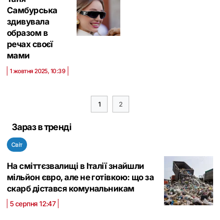
Самбурська
здивувала
образом в
речах своєї
мами
1 жовтня 2025, 10:39
1
2
Зараз в тренді
Світ
На сміттєзвалищі в Італії знайшли
мільйон євро, але не готівкою: що за
скарб дістався комунальникам
5 серпня 12:47