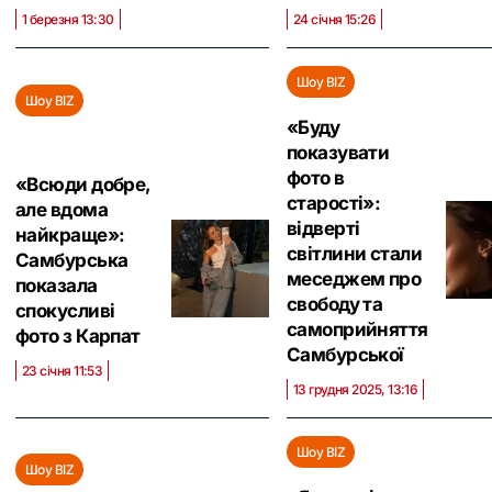
1 березня 13:30
24 січня 15:26
Шоу BIZ
Шоу BIZ
«Буду
показувати
фото в
«Всюди добре,
старості»:
але вдома
відверті
найкраще»:
світлини стали
Самбурська
меседжем про
показала
свободу та
спокусливі
самоприйняття
фото з Карпат
Самбурської
23 січня 11:53
13 грудня 2025, 13:16
Шоу BIZ
Шоу BIZ