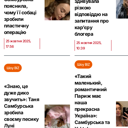
здивувала
пояснила,
різкою
чому її собаці
відповіддю на
зробили
запитання про
пластичну
кар’єру
операцію
блогера
25 жовтня 2025,
25 жовтня 2025,
17:56
10:39
Шоу BIZ
Шоу BIZ
«Такий
маленький,
«Знаю, це
романтичний
дуже дико
Париж має
звучить»: Таня
наша
Самбурська
прекрасна
зробила
Україна»:
своєму песику
Самбурська та
Луні