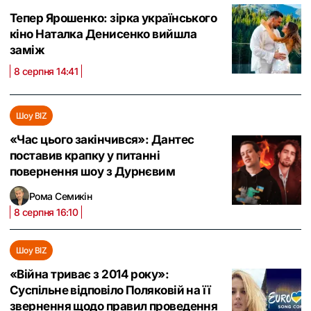
Тепер Ярошенко: зірка українського
кіно Наталка Денисенко вийшла
заміж
8 серпня 14:41
Шоу BIZ
«Час цього закінчився»: Дантес
поставив крапку у питанні
повернення шоу з Дурнєвим
Рома Семикін
8 серпня 16:10
Шоу BIZ
«Війна триває з 2014 року»:
Суспільне відповіло Поляковій на її
звернення щодо правил проведення