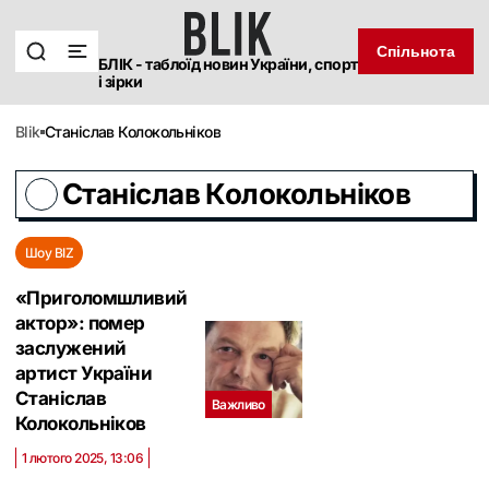
Спільнота
БЛІК - таблоїд новин України, спорт
і зірки
blik
Станіслав Колокольніков
Станіслав Колокольніков
Шоу BIZ
«Приголомшливий
актор»: помер
заслужений
артист України
Станіслав
Важливо
Колокольніков
1 лютого 2025, 13:06