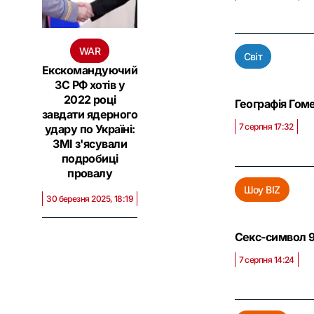
WAR
Світ
Екскомандуючий
ЗС РФ хотів у
2022 році
Географія Гоме
завдати ядерного
7 серпня 17:32
удару по Україні:
ЗМІ з'ясували
подробиці
провалу
Шоу BIZ
30 березня 2025, 18:19
Секс-символ 90
7 серпня 14:24