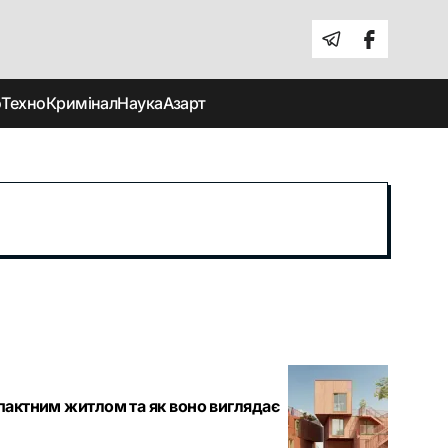
о
Техно
Кримінал
Наука
Азарт
пактним житлом та як воно виглядає