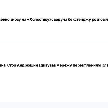
енко знову на «Холостяку»: ведуча бекстейджу розповіл
явка: Єгор Андрюшин здивував мережу перевтіленням Кла