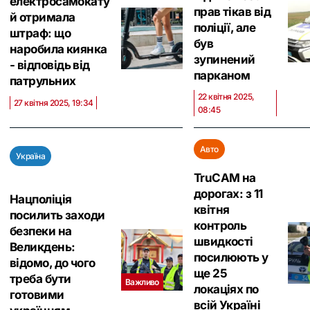
електросамокату
прав тікав від
й отримала
поліції, але
штраф: що
був
наробила киянка
зупинений
- відповідь від
парканом
патрульних
22 квітня 2025,
27 квітня 2025, 19:34
08:45
Авто
Україна
TruCAM на
дорогах: з 11
Нацполіція
квітня
посилить заходи
контроль
безпеки на
швидкості
Великдень:
посилюють у
відомо, до чого
ще 25
треба бути
Важливо
локаціях по
готовими
всій Україні