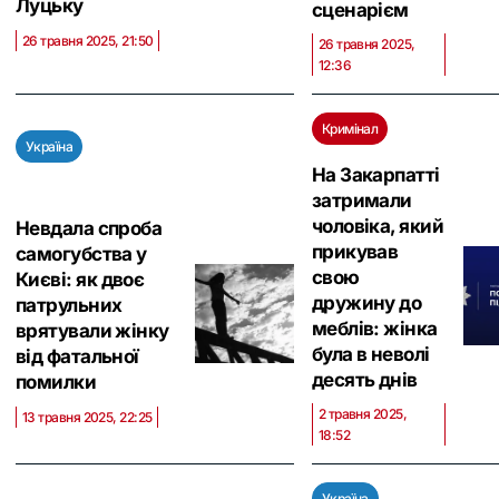
Луцьку
сценарієм
26 травня 2025, 21:50
26 травня 2025,
12:36
Кримінал
Україна
На Закарпатті
затримали
чоловіка, який
Невдала спроба
прикував
самогубства у
свою
Києві: як двоє
дружину до
патрульних
меблів: жінка
врятували жінку
була в неволі
від фатальної
десять днів
помилки
2 травня 2025,
13 травня 2025, 22:25
18:52
Україна