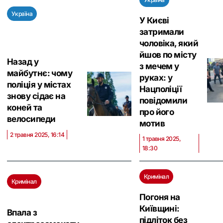
Україна
У Києві
затримали
чоловіка, який
йшов по місту
Назад у
з мечем у
майбутнє: чому
руках: у
поліція у містах
Нацполіції
знову сідає на
повідомили
коней та
про його
велосипеди
мотив
2 травня 2025, 16:14
1 травня 2025,
18:30
Кримінал
Кримінал
Погоня на
Київщині:
Впала з
підліток без