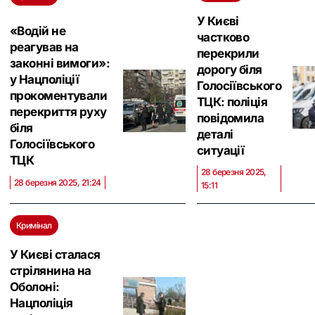
У Києві
«Водій не
частково
реагував на
перекрили
законні вимоги»:
дорогу біля
у Нацполіції
Голосіївського
прокоментували
ТЦК: поліція
перекриття руху
повідомила
біля
деталі
Голосіївського
ситуації
ТЦК
28 березня 2025,
28 березня 2025, 21:24
15:11
Кримінал
У Києві сталася
стрілянина на
Оболоні:
Нацполіція