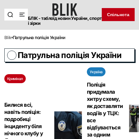
Спільнота
БЛІК - таблоїд новин України, спорт
і зірки
blik
Патрульна поліція України
Патрульна поліція України
Україна
Кримінал
Поліція
придумала
хитру схему,
Билися всі,
як доставляти
навіть поліція:
водіїв у ТЦК:
подробиці
все
інциденту біля
відбувається
нічного клубу у
за одним