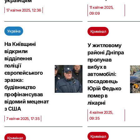
українцям
11 квітня 2025,
17 квітня 2025, 12:36
09:09
Україна
Кримінал
На Київщині
У житловому
відкрили
районі Дніпра
відділення
пролунав
поліції
вибух в
європейського
автомобілі:
зразка:
посадовець
будівництво
Юрій Федько
профінансував
помер в
відомий меценат
лікарні
з США
4 квітня 2025,
09:35
7 квітня 2025, 17:35
Кримінал
Кримінал