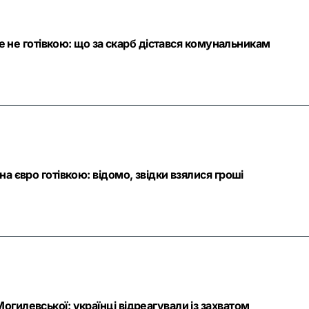
ле не готівкою: що за скарб дістався комунальникам
а євро готівкою: відомо, звідки взялися гроші
гилевської: українці відреагували із захватом