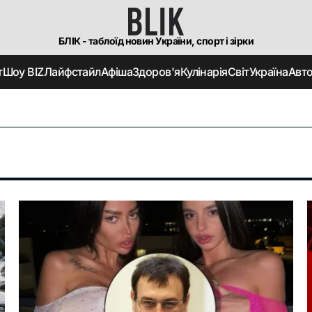
БЛІК - таблоїд новин України, спорт і зірки
т
Шоу BIZ
Лайфстайл
Афіша
Здоров'я
Кулінарія
Світ
Україна
Авт