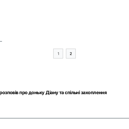
1
2
озповів про доньку Діану та спільні захоплення