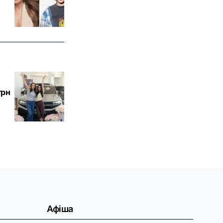
грн
Афіша