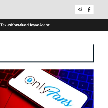
о
Техно
Кримінал
Наука
Азарт