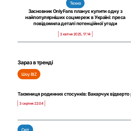
Техно
Засновник OnlyFans планує купити одну з
найпопулярніших соцмереж в Україні: преса
повідомила деталі потенційної угоди
3 квітня 2025, 17:14
Зараз в тренді
Шоу BIZ
Таємниця родинних стосунків: Вакарчук відверто р
3 серпня 22:04
Світ