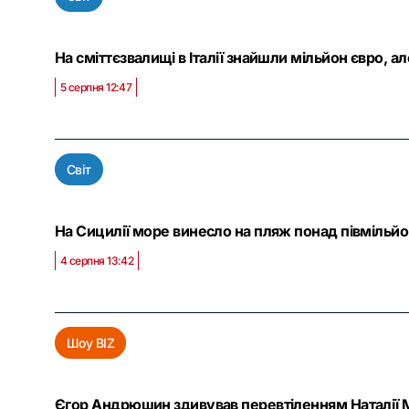
На сміттєзвалищі в Італії знайшли мільйон євро, а
5 серпня 12:47
Світ
На Сицилії море винесло на пляж понад півмільйон
4 серпня 13:42
Шоу BIZ
Єгор Андрюшин здивував перевтіленням Наталії Мо