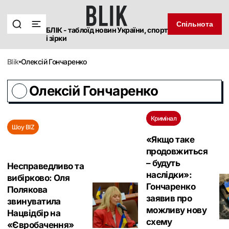
Спільнота
БЛІК - таблоїд новин України, спорт
і зірки
blik
Олексій Гончаренко
Олексій Гончаренко
Кримінал
Шоу BIZ
«Якщо таке
продовжиться
– будуть
Несправедливо та
наслідки»:
вибірково: Оля
Гончаренко
Полякова
заявив про
звинуватила
можливу нову
Нацвідбір на
схему
«Євробачення»