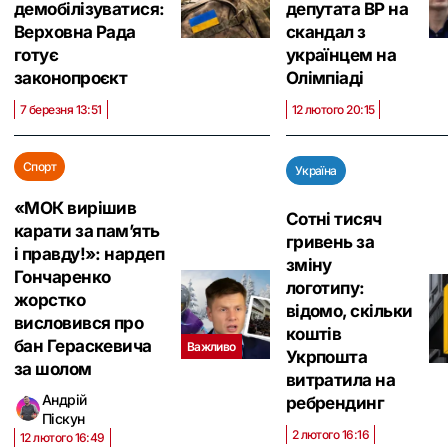
демобілізуватися:
депутата ВР на
Верховна Рада
скандал з
готує
українцем на
законопроєкт
Олімпіаді
7 березня 13:51
12 лютого 20:15
Спорт
Україна
«МОК вирішив
Сотні тисяч
карати за пам’ять
гривень за
і правду!»: нардеп
зміну
Гончаренко
логотипу:
жорстко
відомо, скільки
висловився про
коштів
бан Гераскевича
Важливо
Укрпошта
за шолом
витратила на
Андрій
ребрендинг
Піскун
2 лютого 16:16
12 лютого 16:49