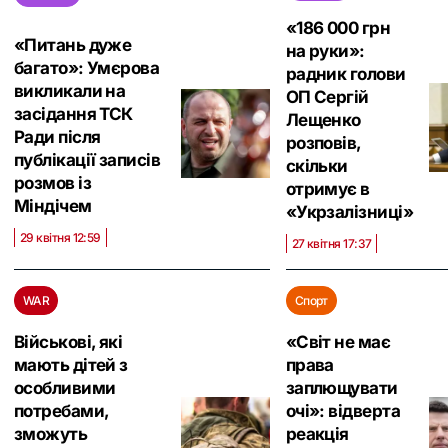
«186 000 грн
«Питань дуже
на руки»:
багато»: Умєрова
радник голови
викликали на
ОП Сергій
засідання ТСК
Лещенко
Ради після
розповів,
публікації записів
скільки
розмов із
отримує в
Міндічем
«Укрзалізниці»
29 квітня 12:59
27 квітня 17:37
WAR
Спорт
Військові, які
«Світ не має
мають дітей з
права
особливими
заплющувати
потребами,
очі‎»: відверта
зможуть
реакція