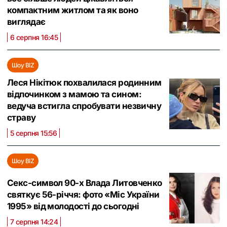
компактним житлом та як воно
виглядає
6 серпня 16:45
Шоу BIZ
Леся Нікітюк похвалилася родинним
відпочинком з мамою та сином:
ведуча встигла спробувати незвичну
страву
5 серпня 15:56
Шоу BIZ
Секс-символ 90-х Влада Литовченко
святкує 56-річчя: фото «Міс України
1995» від молодості до сьогодні
7 серпня 14:24