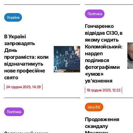
Політика
Україна
Гончаренко
відвідав СІЗО, в
В Україні
якому сидить
запровадять
Коломойський:
День
нардеп
програміста: коли
поділився
відзначатимуть
фотографіями
нове професійне
«умов»
свято
ув'язнення
24 грудня 2025, 14:29
19 грудня 2025, 12:22
Шоу BIZ
Політика
Продовження
скандалу