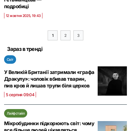
подробиці
12 жовтня 2025, 19:43
1
2
3
Зараз в тренді
Світ
У Великій Британії затримали «графа
Дракулу»: чоловік вбивав тварин,
пив кров й лишав трупи біля церков
5 серпня 09:04
Лайфстайл
Мікробудинки підкорюють світ: чому
все більше людей цікавляться