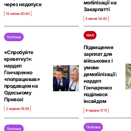
мобілізації на
через недопуск
Закарпатті
13 липня 20:40
5 липня 14:43
WAR
Політика
Підвищення
«Спробуйте
зарплат для
креветку!»:
військових і
нардеп
умови
Гончаренко
демобілізації:
«попрацював»
нардеп
продавцем на
Гончаренко
Одеському
поділився
Привозі
інсайдом
2 червня 19:29
9 травня 17:11
Політика
Політика