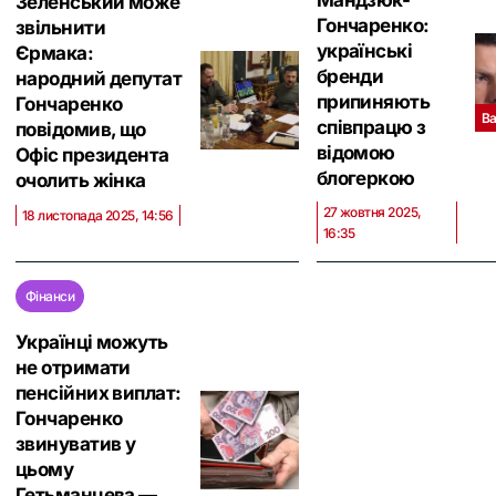
Мандзюк-
Зеленський може
Гончаренко:
звільнити
українські
Єрмака:
бренди
народний депутат
припиняють
Гончаренко
В
співпрацю з
повідомив, що
відомою
Офіс президента
блогеркою
очолить жінка
27 жовтня 2025,
18 листопада 2025, 14:56
16:35
Фінанси
Українці можуть
не отримати
пенсійних виплат:
Гончаренко
звинуватив у
цьому
Гетьманцева —