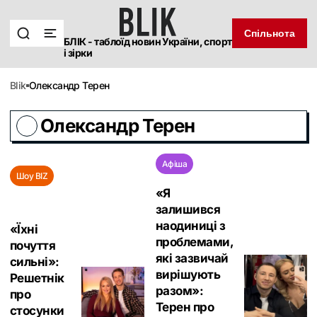
Спільнота
БЛІК - таблоїд новин України, спорт
і зірки
blik
Олександр Терен
Олександр Терен
Афіша
Шоу BIZ
«Я
залишився
наодиниці з
«Їхні
проблемами,
почуття
які зазвичай
сильні»:
вирішують
Решетнік
разом»:
про
Терен про
стосунки