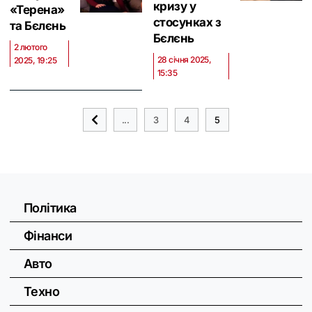
кризу у
«Терена»
стосунках з
та Бєлєнь
Бєлєнь
2 лютого
28 січня 2025,
2025, 19:25
15:35
...
3
4
5
Політика
Фінанси
Авто
Техно