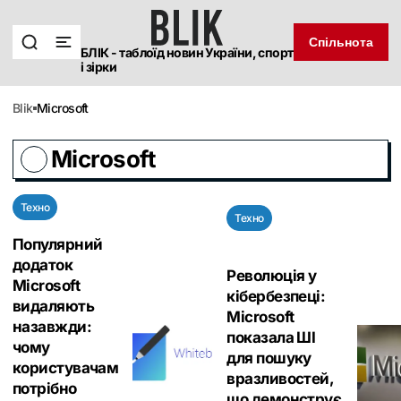
Спільнота
БЛІК - таблоїд новин України, спорт
і зірки
blik
Microsoft
Microsoft
Техно
Техно
Популярний
додаток
Революція у
Microsoft
кібербезпеці:
видаляють
Microsoft
назавжди:
показала ШІ
чому
для пошуку
користувачам
вразливостей,
потрібно
що демонструє