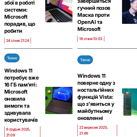
завершиться
збої в роботі
гучний позов
системи:
Маска проти
Microsoft
OpenAI та
порадив, що
Microsoft
робити
18 січня 10:03
24 січня 21:24
Техно
Техно
Windows 11
Windows 11
потребує вже
поверне одну з
16 ГБ пам’яті:
ностальгійних
Microsoft
функцій Vista:
оновила
що з'явиться у
вимоги та
майбутньому
здивувала
оновленні
користувачів
22 вересня 2025,
6 грудня 2025,
21:46
21:09