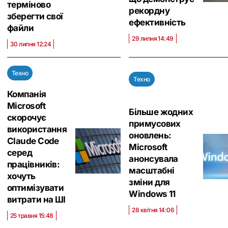
терміново
рекордну
зберегти свої
ефективність
файли
29 липня 14:49
30 липня 12:24
Техно
Техно
Компанія
Microsoft
Більше жодних
скорочує
примусових
використання
оновлень:
Claude Code
Microsoft
серед
анонсувала
працівників:
масштабні
хочуть
зміни для
оптимізувати
Windows 11
витрати на ШІ
28 квітня 14:06
25 травня 15:48