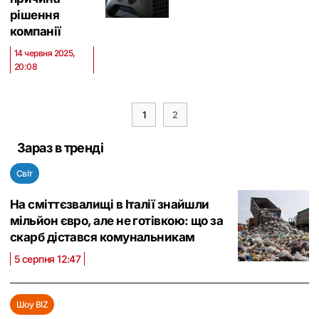
рішення
компанії
14 червня 2025,
20:08
1
2
Зараз в тренді
Світ
На сміттєзвалищі в Італії знайшли
мільйон євро, але не готівкою: що за
скарб дістався комунальникам
5 серпня 12:47
Шоу BIZ