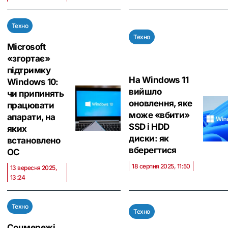
Техно
Техно
Microsoft
«згортає»
підтримку
На Windows 11
Windows 10:
вийшло
чи припинять
оновлення, яке
працювати
може «вбити»
апарати, на
SSD і HDD
яких
диски: як
встановлено
вберегтися
ОС
18 серпня 2025, 11:50
13 вересня 2025,
13:24
Техно
Техно
Соцмережі