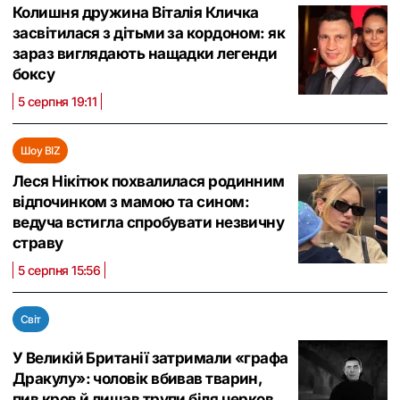
Колишня дружина Віталія Кличка
засвітилася з дітьми за кордоном: як
зараз виглядають нащадки легенди
боксу
5 серпня 19:11
Шоу BIZ
Леся Нікітюк похвалилася родинним
відпочинком з мамою та сином:
ведуча встигла спробувати незвичну
страву
5 серпня 15:56
Світ
У Великій Британії затримали «графа
Дракулу»: чоловік вбивав тварин,
пив кров й лишав трупи біля церков