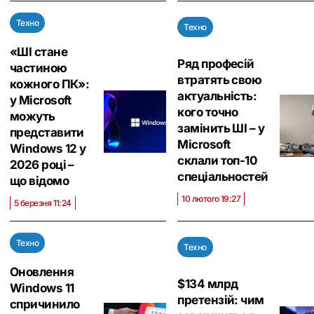
Техно
Техно
«ШІ стане
Ряд професій
частиною
втратять свою
кожного ПК»:
актуальність:
у Microsoft
кого точно
можуть
замінить ШІ – у
представити
Microsoft
Windows 12 у
склали топ-10
2026 році –
спеціальностей
що відомо
10 лютого 19:27
5 березня 11:24
Техно
Техно
Оновлення
$134 млрд
Windows 11
претензій: чим
спричинило