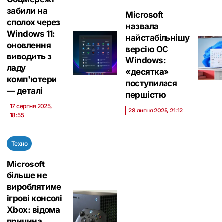
забили на
Microsoft
сполох через
назвала
Windows 11:
найстабільнішу
оновлення
версію ОС
виводить з
Windows:
ладу
«десятка»
комп'ютери
поступилася
— деталі
першістю
17 серпня 2025,
28 липня 2025, 21:12
18:55
Техно
Microsoft
більше не
вироблятиме
ігрові консолі
Xbox: відома
причина