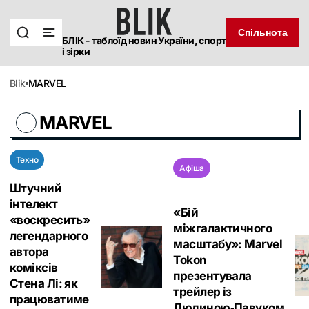
Спільнота
БЛІК - таблоїд новин України, спорт
і зірки
blik
MARVEL
MARVEL
Техно
Афіша
Штучний
інтелект
«Бій
«воскресить»
міжгалактичного
легендарного
масштабу»: Marvel
автора
Tokon
коміксів
презентувала
Стена Лі: як
трейлер із
працюватиме
Людиною‑Павуком