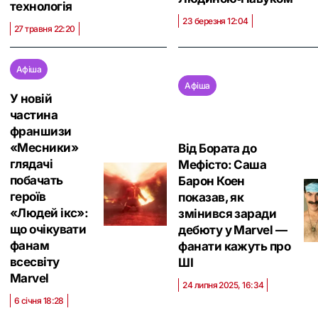
технологія
23 березня 12:04
27 травня 22:20
Афіша
Афіша
У новій
частина
франшизи
«Месники»
Від Бората до
глядачі
Мефісто: Саша
побачать
Барон Коен
героїв
показав, як
«Людей ікс»:
змінився заради
що очікувати
дебюту у Marvel —
фанам
фанати кажуть про
всесвіту
ШІ
Marvel
24 липня 2025, 16:34
6 січня 18:28