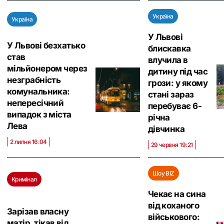
Україна
Україна
У Львові
У Львові безхатько
блискавка
став
влучила в
мільйонером через
дитину під час
незграбність
грози: у якому
комунальника:
стані зараз
непересічний
перебуває 6-
випадок з міста
річна
Лева
дівчинка
2 липня 16:04
29 червня 19:21
Шоу BIZ
Кримінал
Чекає на сина
від коханого
Зарізав власну
військового:
матір, тікав від