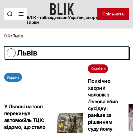
Спільнота
БЛІК - таблоїд новин України, спорт
і зірки
blik
Львів
Львів
Кримінал
Україна
Психічно
хворий
чоловік з
Львова вбив
У Львові натовп
сусідку:
перекинув
раніше за
автомобіль ТЦК:
рішенням
відомо, що стало
суду йому