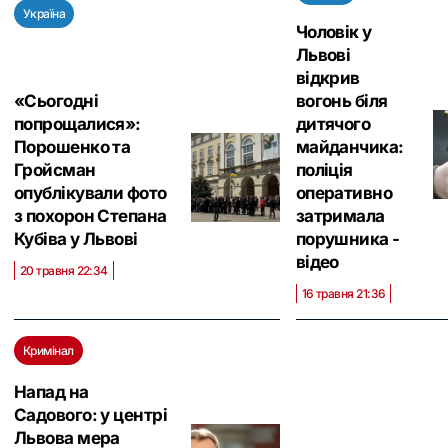
Україна
Чоловік у
Львові
відкрив
«Сьогодні
вогонь біля
попрощалися»:
дитячого
Порошенко та
майданчика:
Гройсман
поліція
опублікували фото
оперативно
з похорон Степана
затримала
Кубіва у Львові
порушника -
відео
20 травня 22:34
16 травня 21:36
Кримінал
Напад на
Садового: у центрі
Львова мера