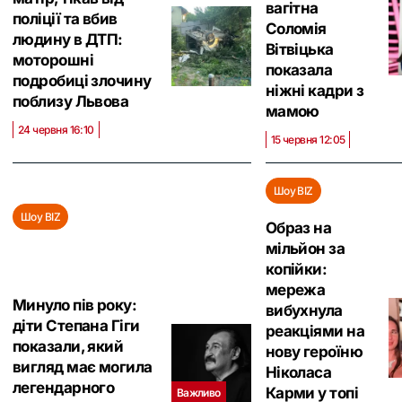
вагітна
поліції та вбив
Соломія
людину в ДТП:
Вітвіцька
моторошні
показала
подробиці злочину
ніжні кадри з
поблизу Львова
мамою
24 червня 16:10
15 червня 12:05
Шоу BIZ
Шоу BIZ
Образ на
мільйон за
копійки:
мережа
Минуло пів року:
вибухнула
діти Степана Гіги
реакціями на
показали, який
нову героїню
вигляд має могила
Ніколаса
легендарного
Карми у топі
Важливо