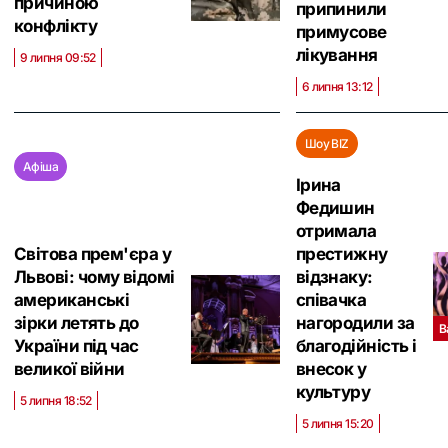
причиною
припинили
конфлікту
примусове
лікування
9 липня 09:52
6 липня 13:12
Шоу BIZ
Афіша
Ірина
Федишин
отримала
Світова прем'єра у
престижну
Львові: чому відомі
відзнаку:
американські
співачка
зірки летять до
нагородили за
В
України під час
благодійність і
великої війни
внесок у
культуру
5 липня 18:52
5 липня 15:20