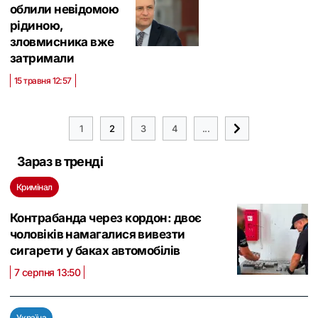
облили невідомою
рідиною,
зловмисника вже
затримали
15 травня 12:57
1
2
3
4
...
Зараз в тренді
Кримінал
Контрабанда через кордон: двоє
чоловіків намагалися вивезти
сигарети у баках автомобілів
7 серпня 13:50
Україна