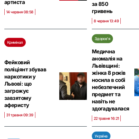
артиста
за 850
гривень
14 червня 08:58
8 червня 13:49
Здоров'я
Кримінал
Медична
аномалія на
Фейковий
Львівщині:
поліціянт збував
жінка 8 років
наркотики у
носила в собі
Львові: що
небезпечний
загрожує
предмет та
завзятому
навіть не
аферисту
здогадувалася
31 травня 09:39
22 травня 16:21
Україна