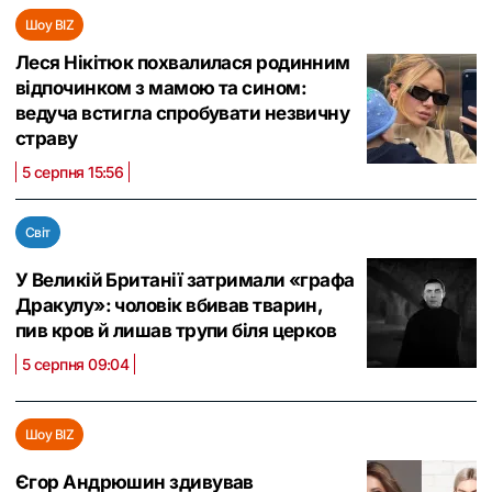
Шоу BIZ
Леся Нікітюк похвалилася родинним
відпочинком з мамою та сином:
ведуча встигла спробувати незвичну
страву
5 серпня 15:56
Світ
У Великій Британії затримали «графа
Дракулу»: чоловік вбивав тварин,
пив кров й лишав трупи біля церков
5 серпня 09:04
Шоу BIZ
Єгор Андрюшин здивував