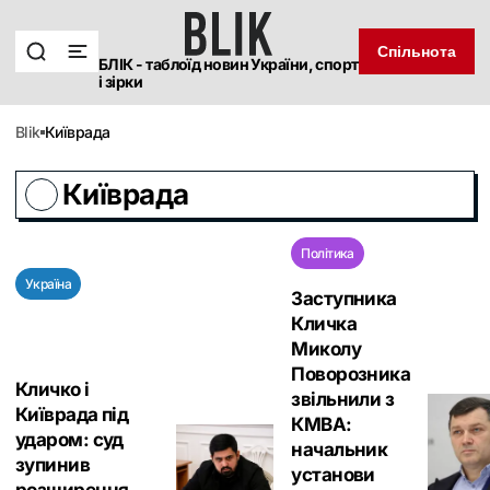
Спільнота
БЛІК - таблоїд новин України, спорт
і зірки
blik
Київрада
Київрада
Політика
Україна
Заступника
Кличка
Миколу
Поворозника
Кличко і
звільнили з
Київрада під
КМВА:
ударом: суд
начальник
зупинив
установи
розширення