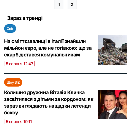
1
2
Зараз в тренді
Світ
На сміттєзвалищі в Італії знайшли
мільйон євро, але не готівкою: що за
скарб дістався комунальникам
5 серпня 12:47
Шоу BIZ
Колишня дружина Віталія Кличка
засвітилася з дітьми за кордоном: як
зараз виглядають нащадки легенди
боксу
5 серпня 19:11