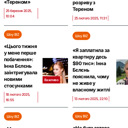
«Тереном»
розриву з
Тереном
25 березня 2025,
10:04
25 лютого 2025, 11:31
Шоу BIZ
Шоу BIZ
«Цього тижня
«Я заплатила за
у мене перше
квартиру десь
побачення»:
$90 тис»: Інна
Інна Бєлєнь
Бєлєнь
заінтригувала
пояснила, чому
новими
Важливо
не живе у
стосунками
власному житлі
18 лютого 2025,
13 лютого 2025, 22:10
16:55
Шоу BIZ
Шоу BIZ