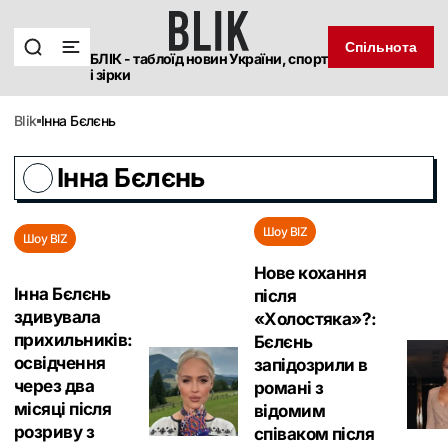
Спільнота
БЛІК - таблоїд новин України, спорт
і зірки
blik
Інна Бєлєнь
Інна Бєлєнь
Шоу BIZ
Шоу BIZ
Нове кохання
Інна Бєлєнь
після
здивувала
«Холостяка»?:
прихильників:
Бєлєнь
освідчення
запідозрили в
через два
романі з
місяці після
відомим
розриву з
співаком після