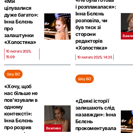
«Не була готова
«Ми
і розплакалася»:
цілувалися
Інна Бєлєнь
дуже багато»:
розповіла, чи
Інна Бєлєнь
був тиск зі
про
сторони
залаштунки
Важл
редакторів
«Холостяка»
«Холостяка»
10 лютого 2025,
15:09
10 лютого 2025, 14:35
Шоу BIZ
Шоу BIZ
«Хочу, щоб
нас більше не
пов'язували в
«Деякі історії
одному
залишають слід
контексті»:
назавжди»: Інна
Інна Бєлєнь
Бєлєнь
про розрив
прокоментувала
Важливо