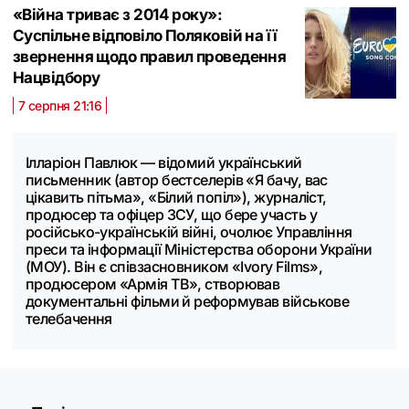
«Війна триває з 2014 року»:
Суспільне відповіло Поляковій на її
звернення щодо правил проведення
Нацвідбору
7 серпня 21:16
Ілларіон Павлюк — відомий український
письменник (автор бестселерів «Я бачу, вас
цікавить пітьма», «Білий попіл»), журналіст,
продюсер та офіцер ЗСУ, що бере участь у
російсько-українській війні, очолює Управління
преси та інформації Міністерства оборони України
(МОУ). Він є співзасновником «Ivory Films»,
продюсером «Армія ТВ», створював
документальні фільми й реформував військове
телебачення