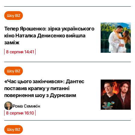
Шоу BIZ
Тепер Ярошенко: зірка українського
кіно Наталка Денисенко вийшла
заміж
8 серпня 14:41
Шоу BIZ
«Час цього закінчився»: Дантес
поставив крапку у питанні
повернення шоу з Дурнєвим
Рома Семикін
8 серпня 16:10
Шоу BIZ