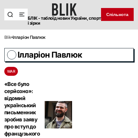
Спільнота
БЛІК - таблоїд новин України, спорт
і зірки
blik
Ілларіон Павлюк
Ілларіон Павлюк
WAR
«Все було
серйозно»:
відомий
український
письменник
зробив заяву
про вступ до
французького