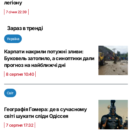
легіону
7 січня 22:39
Зараз в тренді
Україна
Карпати накрили потужні зливи:
Буковель затопило, а синоптики дали
прогноз на найближчі дні
8 серпня 10:40
Світ
Географія Гомера: де в сучасному
світі шукати сліди Одіссея
7 серпня 17:32