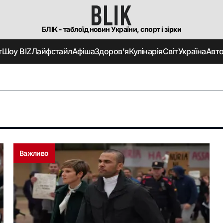
БЛІК - таблоїд новин України, спорт і зірки
т
Шоу BIZ
Лайфстайл
Афіша
Здоров'я
Кулінарія
Світ
Україна
Авт
Важливо