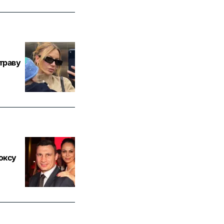
траву
оксу