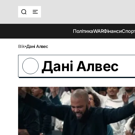
Політика
WAR
Фінанси
Спор
blik
Дані Алвес
Дані Алвес