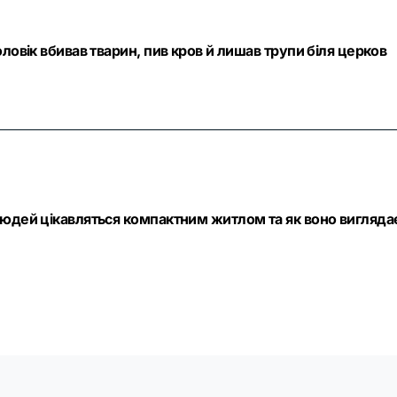
ловік вбивав тварин, пив кров й лишав трупи біля церков
людей цікавляться компактним житлом та як воно вигляда