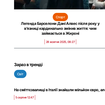
Спорт
Легенда Барселони Дані Алвес після року у
в’язниці кардинально змінив життя: чим
займається в Жироні
28 жовтня 2025, 08:27
Зараз в тренді
Світ
На сміттєзвалищі в Італії знайшли мільйон євро, а
5 серпня 12:47