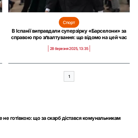
Спорт
В Іспанії виправдали суперзірку «Барселони» за
справою про зґвалтування: що відомо на цей час
28 березня 2025, 13:35
1
ле не готівкою: що за скарб дістався комунальникам