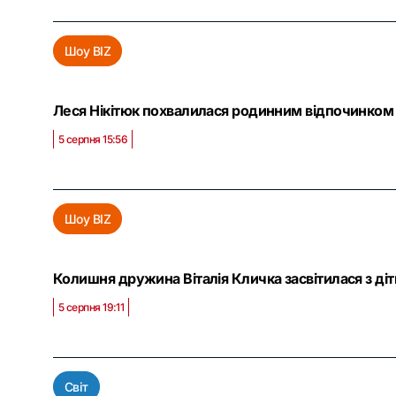
Шоу BIZ
Леся Нікітюк похвалилася родинним відпочинком 
5 серпня 15:56
Шоу BIZ
Колишня дружина Віталія Кличка засвітилася з ді
5 серпня 19:11
Світ