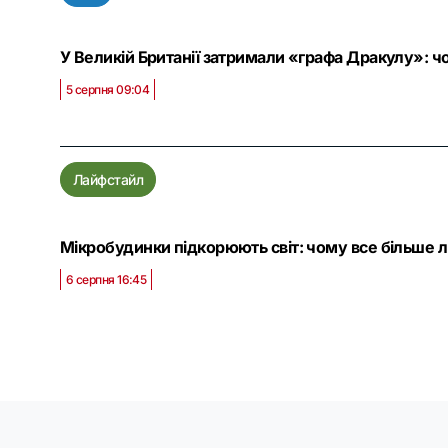
У Великій Британії затримали «графа Дракулу»: чо
5 серпня 09:04
Лайфстайл
Мікробудинки підкорюють світ: чому все більше 
6 серпня 16:45