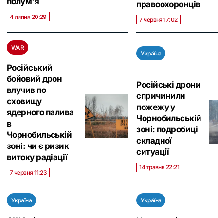
полум'я
правоохоронців
4 липня 20:29
7 червня 17:02
WAR
Україна
Російський
бойовий дрон
Російські дрони
влучив по
спричинили
сховищу
пожежу у
ядерного палива
Чорнобильській
в
зоні: подробиці
Чорнобильській
складної
зоні: чи є ризик
ситуації
витоку радіації
14 травня 22:21
7 червня 11:23
Україна
Україна