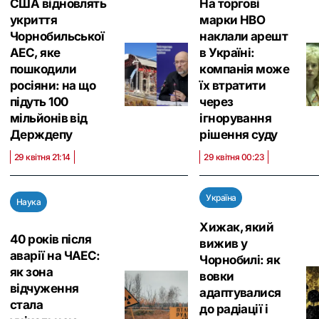
США відновлять
На торгові
укриття
марки HBO
Чорнобильської
наклали арешт
АЕС, яке
в Україні:
пошкодили
компанія може
росіяни: на що
їх втратити
підуть 100
через
мільйонів від
ігнорування
Держдепу
рішення суду
29 квітня 21:14
29 квітня 00:23
Україна
Наука
Хижак, який
40 років після
вижив у
аварії на ЧАЕС:
Чорнобилі: як
як зона
вовки
відчуження
адаптувалися
стала
до радіації і