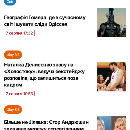
Світ
Географія Гомера: де в сучасному
світі шукати сліди Одіссея
7 серпня 17:32
Шоу BIZ
Наталка Денисенко знову на
«Холостяку»: ведуча бекстейджу
розповіла, що залишиться поза
кадром
7 серпня 10:53
Шоу BIZ
Більше не білявка: Єгор Андрюшин
здивував мережу перевтіленням