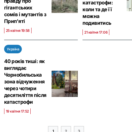
правду про
катастрофи:
гігантських
коли та де її
сомів і мутантів з
можна
Прип'яті
подивитись
25 квітня 19:58
21 квітня 17:06
Україна
40 років тиші: як
виглядає
Чорнобильська
зона відчуження
через чотири
десятиліття після
катастрофи
19 квітня 17:52
1
2
3