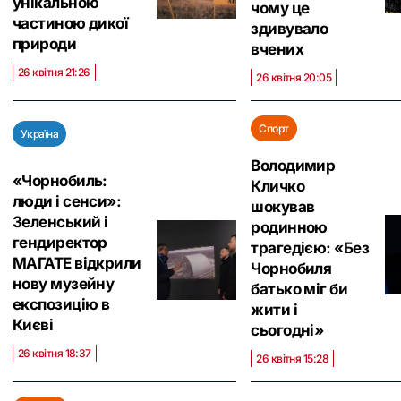
унікальною
чому це
частиною дикої
здивувало
природи
вчених
26 квітня 21:26
26 квітня 20:05
Спорт
Україна
Володимир
«Чорнобиль:
Кличко
люди і сенси»:
шокував
Зеленський і
родинною
гендиректор
трагедією: «Без
МАГАТЕ відкрили
Чорнобиля
нову музейну
батько міг би
експозицію в
жити і
Києві
сьогодні»
26 квітня 18:37
26 квітня 15:28