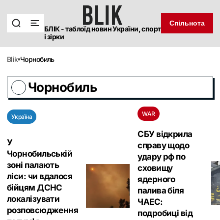
Спільнота
БЛІК - таблоїд новин України, спорт
і зірки
blik
Чорнобиль
Чорнобиль
WAR
Україна
СБУ відкрила
У
справу щодо
Чорнобильській
удару рф по
зоні палають
сховищу
ліси: чи вдалося
ядерного
бійцям ДСНС
палива біля
локалізувати
ЧАЕС:
розповсюдження
подробиці від