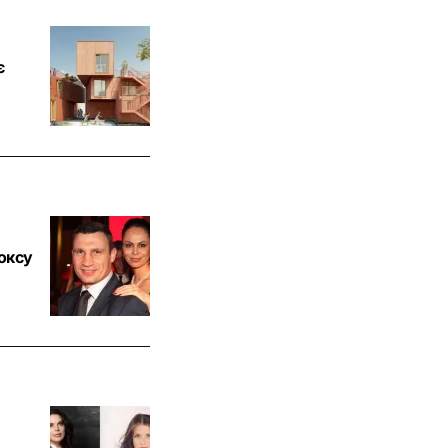
є
оксу