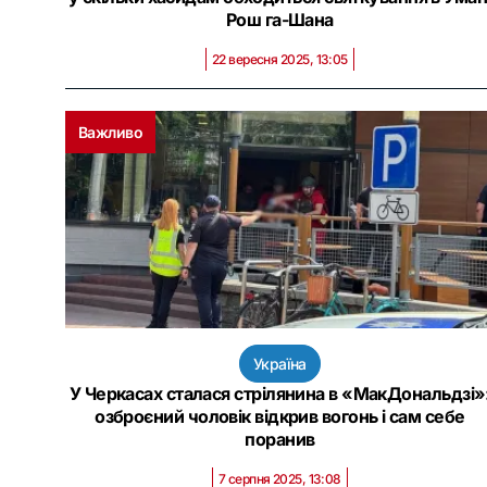
Рош га-Шана
22 вересня 2025, 13:05
Важливо
Україна
У Черкасах сталася стрілянина в «МакДональдзі»
озброєний чоловік відкрив вогонь і сам себе
поранив
7 серпня 2025, 13:08