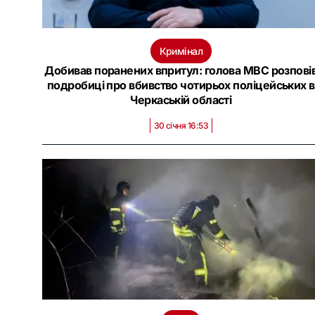
Кримінал
Добивав поранених впритул: голова МВС розпові
подробиці про вбивство чотирьох поліцейських в
Черкаській області
30 січня 16:53