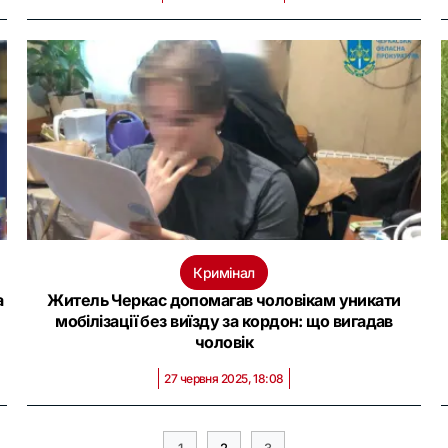
Кримінал
а
Житель Черкас допомагав чоловікам уникати
мобілізації без виїзду за кордон: що вигадав
чоловік
27 червня 2025, 18:08
1
2
3