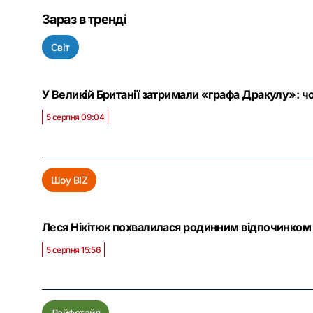
Зараз в тренді
Світ
У Великій Британії затримали «графа Дракулу»: чо
5 серпня 09:04
Шоу BIZ
Леся Нікітюк похвалилася родинним відпочинком 
5 серпня 15:56
Лайфстайл