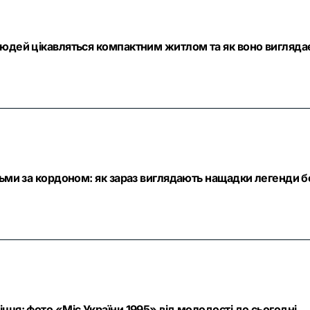
людей цікавляться компактним житлом та як воно вигляда
тьми за кордоном: як зараз виглядають нащадки легенди б
ччя: фото «Міс України 1995» від молодості до сьогодні