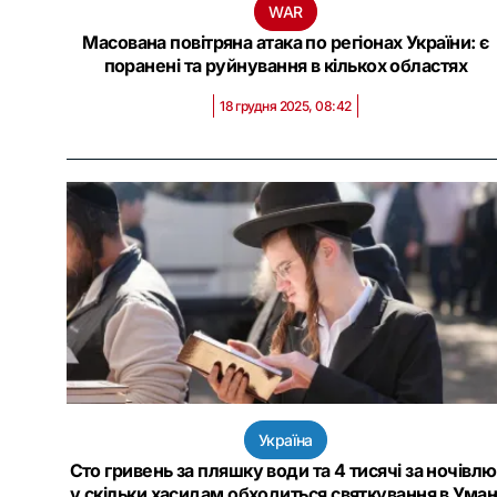
WAR
Масована повітряна атака по регіонах України: є
поранені та руйнування в кількох областях
18 грудня 2025, 08:42
Україна
Сто гривень за пляшку води та 4 тисячі за ночівлю
у скільки хасидам обходиться святкування в Уман