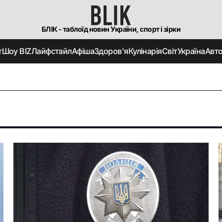
БЛІК - таблоїд новин України, спорт і зірки
т
Шоу BIZ
Лайфстайл
Афіша
Здоров'я
Кулінарія
Світ
Україна
Авт