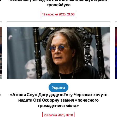
тролейбуса
19 вересня 2025, 21:06
Україна
:
«А коли Снуп Догу дадуть?»: у Черкасах хочуть
надати Оззі Осборну звання «почесного
громадянина міста»
29 липня 2025, 16:18