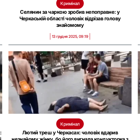
Кримінал
Селянин за чаркою зробив непоправне: у
Черкаській області чоловік відрізав голову
знайомому
13 грудня 2025, 09:19
Кримінал
:
Лютий треш у Черкасах: чоловік вдарив
і
незнайому жінку, бо його вигнала кондукторка з