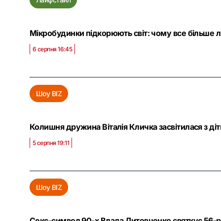
Мікробудинки підкорюють світ: чому все більше 
6 серпня 16:45
Шоу BIZ
Колишня дружина Віталія Кличка засвітилася з ді
5 серпня 19:11
Шоу BIZ
Секс-символ 90-х Влада Литовченко святкує 56-рі