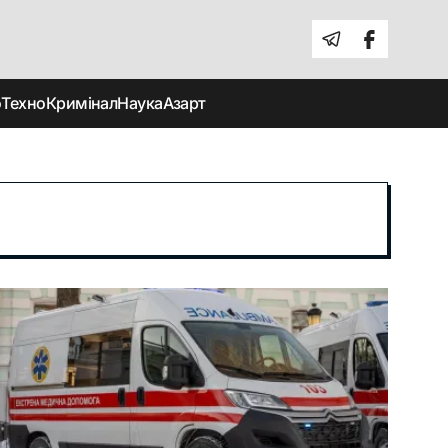
о
Техно
Кримінал
Наука
Азарт