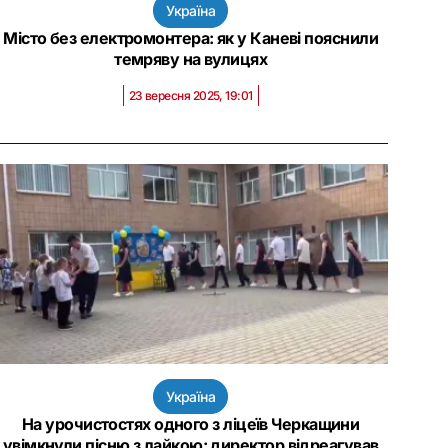
Україна
Місто без електромонтера: як у Каневі пояснили
темряву на вулицях
23 вересня 2025, 19:01
Україна
На урочистостях одного з ліцеїв Черкащини
увімкнули пісню з лайкою: директор відреагував