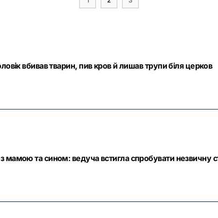
ловік вбивав тварин, пив кров й лишав трупи біля церков
з мамою та сином: ведуча встигла спробувати незвичну с