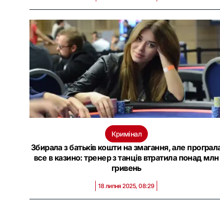
Кримінал
Збирала з батьків кошти на змагання, але програл
все в казино: тренер з танців втратила понад млн
гривень
18 липня 2025, 08:29