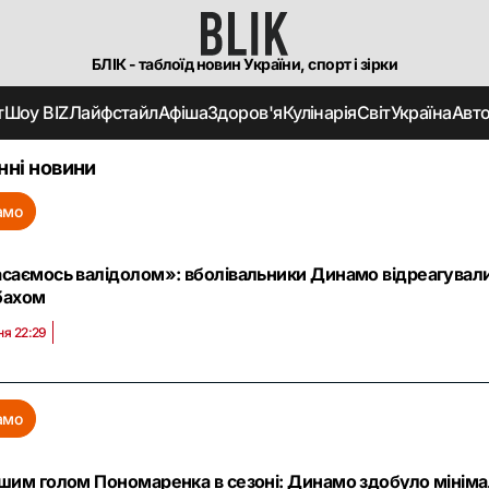
БЛІК - таблоїд новин України, спорт і зірки
т
Шоу BIZ
Лайфстайл
Афіша
Здоров'я
Кулінарія
Світ
Україна
Авт
нні новини
амо
саємось валідолом»: вболівальники Динамо відреагували
бахом
ня 22:29
амо
шим голом Пономаренка в сезоні: Динамо здобуло мініма