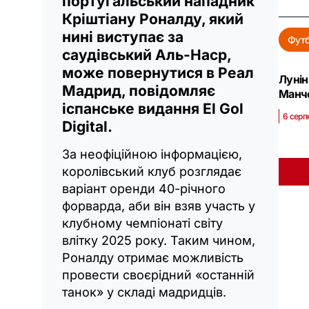
португальський нападник
Кріштіану Роналду, який
нині виступає за
Фут
саудівський Аль-Наср,
може повернутися в Реал
Лунін
Мадрид, повідомляє
Манч
іспанське видання El Gol
6 серп
Digital.
За неофіційною інформацією,
королівський клуб розглядає
варіант оренди 40-річного
форварда, аби він взяв участь у
клубному чемпіонаті світу
влітку 2025 року. Таким чином,
Роналду отримає можливість
провести своєрідний «останній
танок» у складі мадридців.