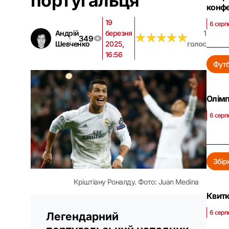
португальця
конф
19
6 серп
Андрій
березня
1
★
★
★
★
★
★
★
★
★
★
349
Шевченко
2025,
голос
16:56
Фут
Олімп
6 серп
Збір
Кріштіану Роналду. Фото: Juan Medina
Квитк
6 серп
Легендарний