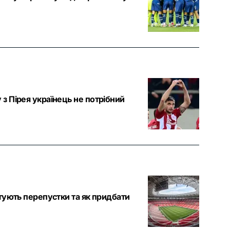
з Пірея українець не потрібний
тують перепустки та як придбати