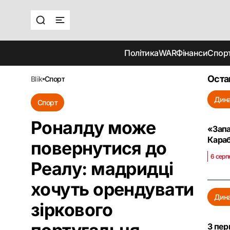
Політика
WAR
Фінанси
Спор
Оста
blik
спорт
Дин
Спорт
Роналду може
«Запа
Кара
повернутися до
6 серп
Реалу: мадридці
хочуть орендувати
Дин
зіркового
З пер