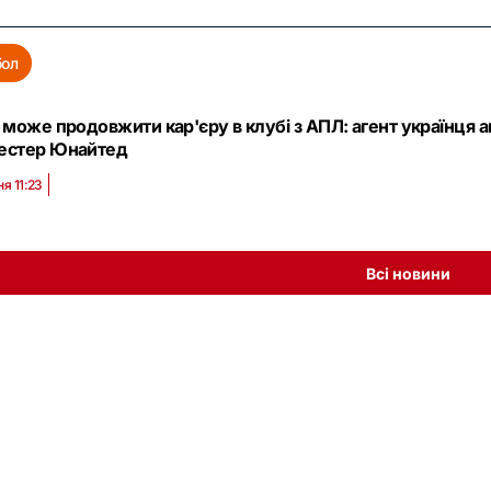
бол
 може продовжити кар'єру в клубі з АПЛ: агент українця а
естер Юнайтед
ня 11:23
Всі новини