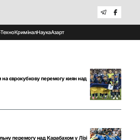
о
Техно
Кримінал
Наука
Азарт
 на єврокубкову перемогу киян над
льну перемогу над Карабахом у Лізі