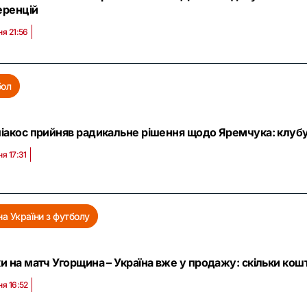
еренцій
ня 21:56
бол
іакос прийняв радикальне рішення щодо Яремчука: клубу 
ня 17:31
на України з футболу
и на матч Угорщина – Україна вже у продажу: скільки кош
ня 16:52