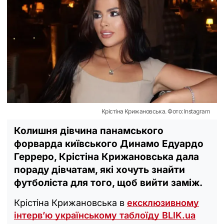
Крістіна Крижановська. Фото: Instagram
Колишня дівчина панамського
форварда київського Динамо Едуардо
Герреро, Крістіна Крижановська дала
пораду дівчатам, які хочуть знайти
футболіста для того, щоб вийти заміж.
Крістіна Крижановська в
ексклюзивному
інтерв’ю українському таблоїду BLIK.ua