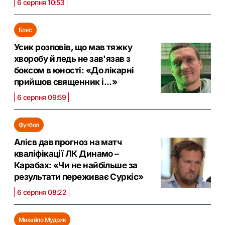
6 серпня 10:53
Бокс
Усик розповів, що мав тяжку
хворобу й ледь не зав'язав з
боксом в юності: «До лікарні
прийшов священник і...»
6 серпня 09:59
Футбол
Алієв дав прогноз на матч
кваліфікації ЛК Динамо –
Карабах: «Чи не найбільше за
результати переживає Суркіс»
6 серпня 08:22
Михайло Мудрик