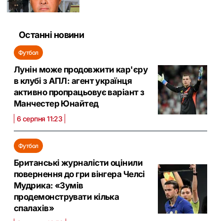
Останні новини
Футбол
Лунін може продовжити кар'єру
в клубі з АПЛ: агент українця
активно пропрацьовує варіант з
Манчестер Юнайтед
6 серпня 11:23
Футбол
Британські журналісти оцінили
повернення до гри вінгера Челсі
Мудрика: «Зумів
продемонструвати кілька
спалахів»