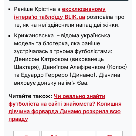
Раніше Крістіна в
ексклюзивному
інтерв’ю таблоїду BLIK.ua
розповіла про
те, як на неї здійснили напад дві жінки.
Крижановська – відома українська
модель та блогерка, яка раніше
зустрічалась з трьома футболістами:
Денисом Катрюком (вихованець
Шахтаря), Даниїлом Алефіренком (Колос)
та Едуардо Герреро (Динамо). Дівчина
виховує доньку на ім’я Єва.
Читайте також:
Чи реально знайти
футболіста на сайті знайомств? Колишня
дівчина форварда Динамо розкрила всю
правду