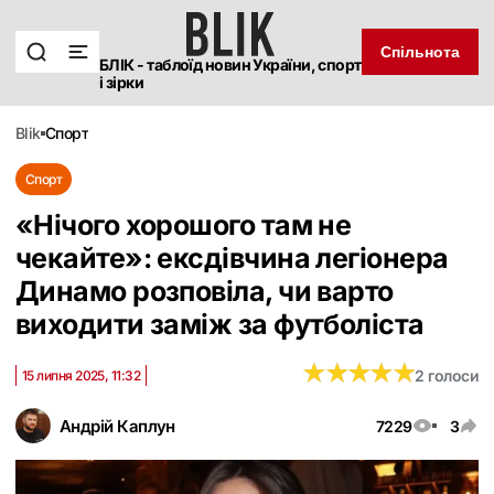
Спільнота
БЛІК - таблоїд новин України, спорт
і зірки
blik
спорт
Спорт
«Нічого хорошого там не
чекайте»: ексдівчина легіонера
Динамо розповіла, чи варто
виходити заміж за футболіста
★
★
★
★
★
★
★
★
★
★
2 голоси
15 липня 2025, 11:32
Андрій Каплун
7229
3