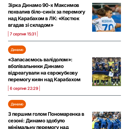
Зірка Динамо 90-х Максимов
похвалив біло-синіх за перемогу
над Карабахом в ЛК: «Костюк
вгадав зі складом»
7 серпня 15:31
Динамо
«Запасаємось валідолом»:
вболівальники Динамо
відреагували на єврокубкову
перемогу киян над Карабахом
6 серпня 22:29
Динамо
З першим голом Пономаренка в
сезоні: Динамо здобуло
мінімальну перемогу над