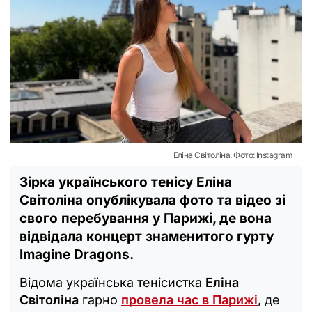
Еліна Світоліна. Фото: Instagram
Зірка українського тенісу Еліна
Світоліна опублікувала фото та відео зі
свого перебування у Парижі, де вона
відвідала концерт знаменитого гурту
Imagine Dragons.
Відома українська тенісистка
Еліна
Світоліна
гарно
провела час в Парижі
, де