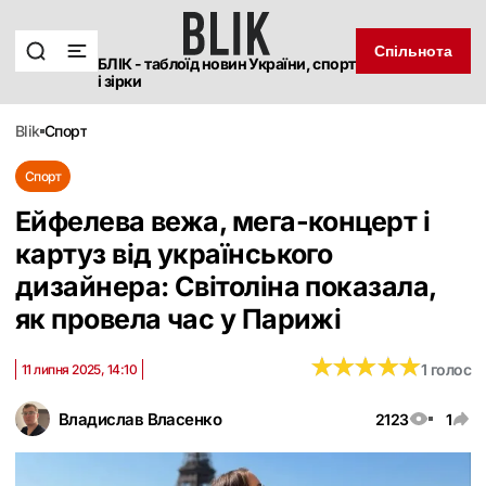
Спільнота
БЛІК - таблоїд новин України, спорт
і зірки
blik
спорт
Спорт
Ейфелева вежа, мега-концерт і
картуз від українського
дизайнера: Світоліна показала,
як провела час у Парижі
★
★
★
★
★
★
★
★
★
★
1 голос
11 липня 2025, 14:10
Владислав Власенко
2123
1