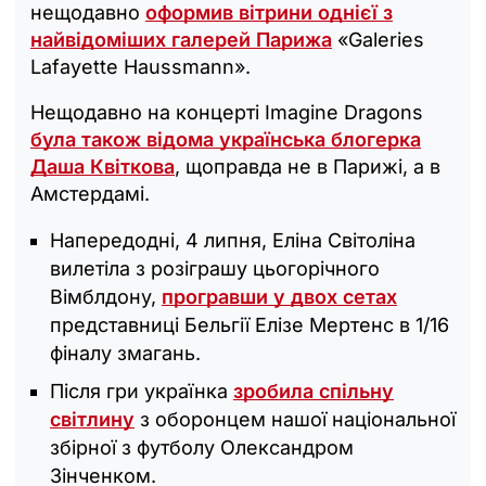
нещодавно
оформив вітрини однієї з
найвідоміших галерей Парижа
«Galeries
Lafayette Haussmann».
Нещодавно на концерті Imagine Dragons
була також відома українська блогерка
Даша Квіткова
, щоправда не в Парижі, а в
Амстердамі.
Напередодні, 4 липня, Еліна Світоліна
вилетіла з розіграшу цьогорічного
Вімблдону,
програвши у двох сетах
представниці Бельгії Елізе Мертенс в 1/16
фіналу змагань.
Після гри українка
зробила спільну
світлину
з оборонцем нашої національної
збірної з футболу Олександром
Зінченком.