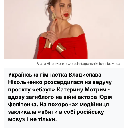
Влада Нікольченко. Фото: instagram/nikolchenko_vlada
Українська гімнастка Владислава
Нікольченко розсердилася на ведучу
проєкту «ебаут» Катерину Мотрич -
вдову загиблого на війні актора Юрія
Феліпенка. На похоронах медійниця
закликала «вбити в собі російську
мову» і не тільки.