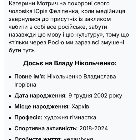
Катерини Мотрич на похороні свого
чоловіка Юрія Феліпенка, коли медійниця
звернулася до присутніх із закликом
«вбити в собі все російське, забути
назавжди цю мову і цю культуру», тому що
«тільки через Росію ми зараз всі змушені
бути тут».
Досьє на Владу Нікольченко:
Повне ім’я:
Нікольченко Владислава
Ігорівна
Дата народження:
9 грудня 2002 року
Місце народження:
Харків
Професія:
художня гімнастка
Спортивна активність:
2018-2024
Особисте життя:
незаміжня