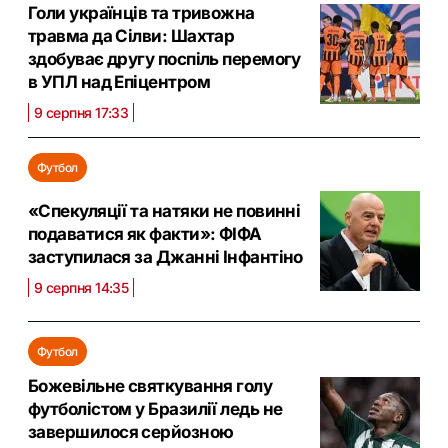
Голи українців та тривожна
травма да Сілви: Шахтар
здобуває другу поспіль перемогу
в УПЛ над Епіцентром
9 серпня 17:33
Футбол
«Спекуляції та натяки не повинні
подаватися як факти»: ФІФА
заступилася за Джанні Інфантіно
9 серпня 14:35
Футбол
Божевільне святкування голу
футболістом у Бразилії ледь не
завершилося серйозною