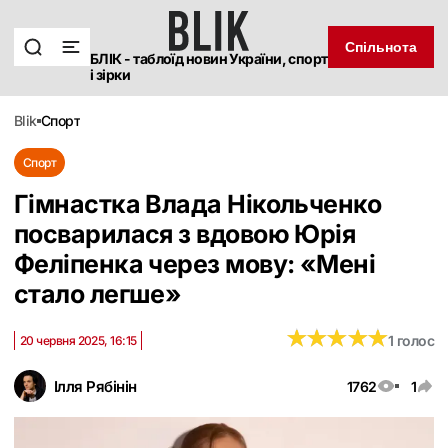
Спільнота
БЛІК - таблоїд новин України, спорт
і зірки
blik
спорт
Спорт
Гімнастка Влада Нікольченко
посварилася з вдовою Юрія
Феліпенка через мову: «Мені
стало легше»
★
★
★
★
★
★
★
★
★
★
1 голос
20 червня 2025, 16:15
Ілля Рябінін
1762
1