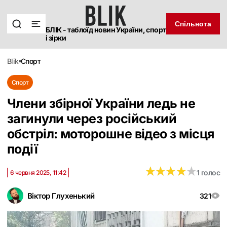
Спільнота
БЛІК - таблоїд новин України, спорт
і зірки
blik
спорт
Спорт
Члени збірної України ледь не
загинули через російський
обстріл: моторошне відео з місця
події
★
★
★
★
★
★
★
★
★
★
1 голос
6 червня 2025, 11:42
Віктор Глухенький
321