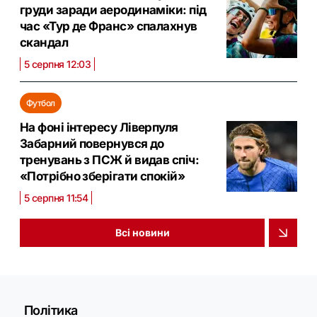
груди заради аеродинаміки: під
час «Тур де Франс» спалахнув
скандал
5 серпня 12:03
Футбол
На фоні інтересу Ліверпуля
Забарний повернувся до
тренувань з ПСЖ й видав спіч:
«Потрібно зберігати спокій»
5 серпня 11:54
Всі новини
Політика