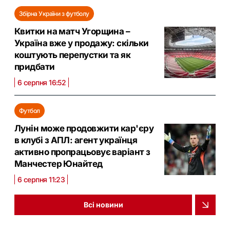
Збірна України з футболу
Квитки на матч Угорщина –
Україна вже у продажу: скільки
коштують перепустки та як
придбати
6 серпня 16:52
Футбол
Лунін може продовжити кар'єру
в клубі з АПЛ: агент українця
активно пропрацьовує варіант з
Манчестер Юнайтед
6 серпня 11:23
Всі новини