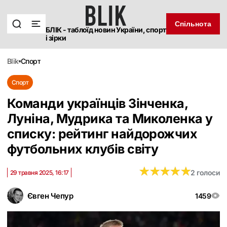
Спільнота
БЛІК - таблоїд новин України, спорт
і зірки
blik
спорт
Спорт
Команди українців Зінченка,
Луніна, Мудрика та Миколенка у
списку: рейтинг найдорожчих
футбольних клубів світу
★
★
★
★
★
★
★
★
★
★
2 голоси
29 травня 2025, 16:17
Євген Чепур
1459