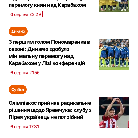
перемогу киян над Карабахом
6 серпня 22:29
Динамо
З першим голом Пономаренка в
сезоні: Динамо здобуло
мінімальну перемогу над
Карабахом у Лізі конференцій
6 серпня 21:56
Футбол
Олімпіакос прийняв радикальне
рішення щодо Яремчука: клубу з
Пірея українець не потрібний
6 серпня 17:31