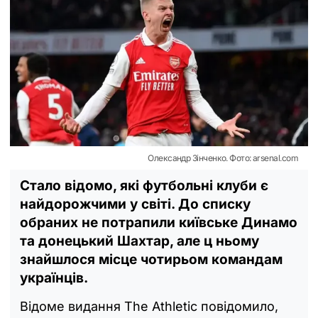
Олександр Зінченко. Фото: arsenal.com
Стало відомо, які футбольні клуби є
найдорожчими у світі. До списку
обраних не потрапили київське Динамо
та донецький Шахтар, але ц ньому
знайшлося місце чотирьом командам
українців.
Відоме видання The Athletic повідомило,