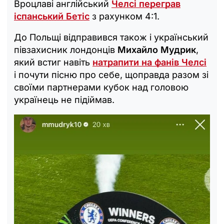
Вроцлаві англійський
Челсі переграв
іспанський Бетіс
з рахунком 4:1.
До Польщі відправився також і український
півзахисник лондонців
Михайло Мудрик
,
який встиг навіть
натрапити на фанів Челсі
і почути пісню про себе, щоправда разом зі
своїми партнерами кубок над головою
українець не підіймав.