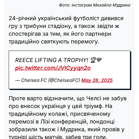
Фото: інстаграм Михайла Мудрика
24-річний український футболіст дивився
гру з трибуни стадіону, а також звідти ж
спостерігав за тим, як його партнери
традиційно святкують перемогу.
REECE LIFTING A TROPHY! 🏆💙
pic.twitter.com/JVICyyqn2o
— Chelsea FC (@ChelseaFC)
May 28, 2025
Проте варто відзначити, що Челсі не забув
про внесок українця у цей тріумф. На
традиційному колажі, присвяченому
перемозі в Лізі конференцій, лондонці
зобразили також і Мудрика, який провів у
турнірі шість матчів, забив три голи,