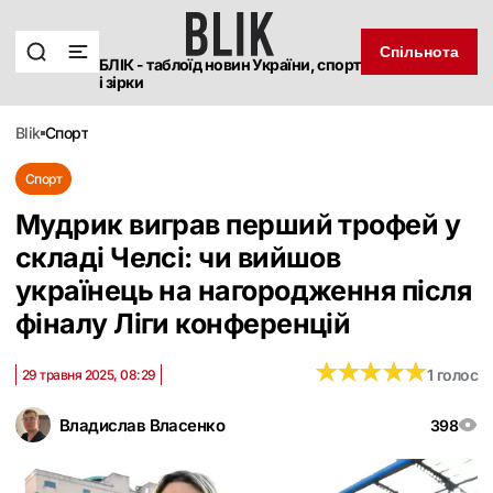
Спільнота
БЛІК - таблоїд новин України, спорт
і зірки
blik
спорт
Спорт
Мудрик виграв перший трофей у
складі Челсі: чи вийшов
українець на нагородження після
фіналу Ліги конференцій
★
★
★
★
★
★
★
★
★
★
1 голос
29 травня 2025, 08:29
Владислав Власенко
398