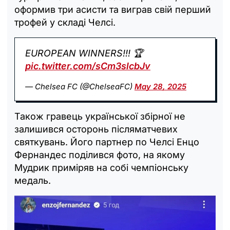
оформив три асисти та виграв свій перший
трофей у складі Челсі.
EUROPEAN WINNERS!!! 🏆
pic.twitter.com/sCm3slcbJv
— Chelsea FC (@ChelseaFC)
May 28, 2025
Також гравець української збірної не
залишився осторонь післяматчевих
святкувань. Його партнер по Челсі Енцо
Фернандес поділився фото, на якому
Мудрик приміряв на собі чемпіонську
медаль.