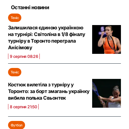
Останні новини
Теніс
Залишилася єдиною українкою
на турнірі: Світоліна в 1/8 фіналу
турніру в Торонто переграла
Анісімову
9 серпня 08:26
Теніс
Костюк вилетіла з турніру у
Торонто: за борт змагань українку
вибила полька Свьонтек
8 серпня 21:50
Футбол