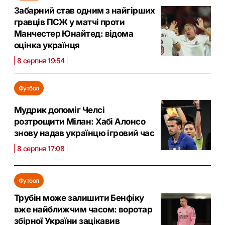
Забарний став одним з найгірших
гравців ПСЖ у матчі проти
Манчестер Юнайтед: відома
оцінка українця
8 серпня 19:54
Футбол
Мудрик допоміг Челсі
розтрощити Мілан: Хабі Алонсо
знову надав українцю ігровий час
8 серпня 17:08
Футбол
Трубін може залишити Бенфіку
вже найближчим часом: воротар
збірної України зацікавив