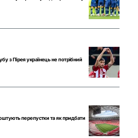
бу з Пірея українець не потрібний
коштують перепустки та як придбати