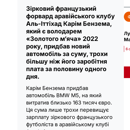
Зірковий французький
форвард аравійського клубу
Аль-Іттіхад Карім Бензема,
який є володарем
Лу
«Золотого м’яча» 2022
Ма
року, придбав новий
6 
автомобіль за суму, трохи
більшу ніж його заробітня
плата за половину одного
дня.
Карім Бензема придбав
автомобіль BMW M5, на який
витратив близько 163 тисяч євро.
Ця сума лише трохи перевищує
зарплату зіркового французького
футболіста в аравійському клубі