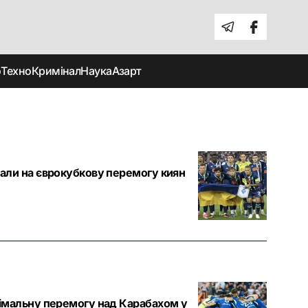
о
Техно
Кримінал
Наука
Азарт
али на єврокубкову перемогу киян
імальну перемогу над Карабахом у