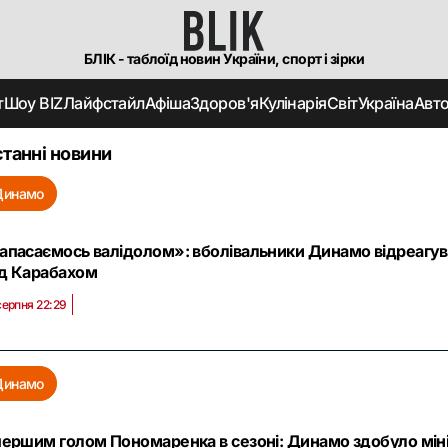
БЛІК - таблоїд новин України, спорт і зірки
т
Шоу BIZ
Лайфстайл
Афіша
Здоров'я
Кулінарія
Світ
Україна
Авт
танні новини
Динамо
апасаємось валідолом»: вболівальники Динамо відреагув
д Карабахом
серпня 22:29
Динамо
першим голом Пономаренка в сезоні: Динамо здобуло мін