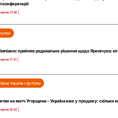
зі конференцій
серпня 21:56
Футбол
імпіакос прийняв радикальне рішення щодо Яремчука: клу
серпня 17:31
бірна України з футболу
итки на матч Угорщина – Україна вже у продажу: скільки 
серпня 16:52