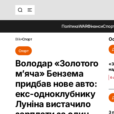
Політика
WAR
Фінанси
Спор
Ос
blik
спорт
Спорт
Володар «Золотого
«З
на
м’яча» Бензема
6 
придбав нове авто:
екс-одноклубнику
Луніна вистачило
З 