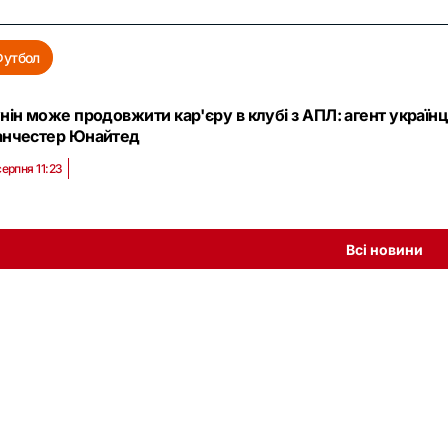
Футбол
нін може продовжити кар'єру в клубі з АПЛ: агент українц
нчестер Юнайтед
серпня 11:23
Всі новини