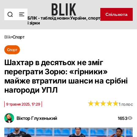
Спільнота
БЛІК - таблоїд новин України, спорт
і зірки
blik
спорт
Спорт
Шахтар в десятьох не зміг
переграти Зорю: «гірники»
майже втратили шанси на срібні
нагороди УПЛ
★
★
★
★
★
★
★
★
★
★
1 голос
9 травня 2025, 17:29
Віктор Глухенький
1653