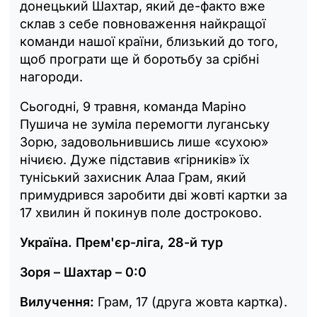
донецький Шахтар, який де-факто вже
склав з себе повноваження найкращої
команди нашої країни, близький до того,
щоб програти ще й боротьбу за срібні
нагороди.
Сьогодні, 9 травня, команда Маріно
Пушича не зуміла перемогти луганську
Зорю, задовольнившись лише «сухою»
нічиєю. Дуже підставив «гірників» їх
туніський захисник Алаа Грам, який
примудрився заробити дві жовті картки за
17 хвилин й покинув поле достроково.
Україна. Прем'єр-ліга, 28-й тур
Зоря – Шахтар – 0:0
Вилучення:
Грам, 17 (друга жовта картка).