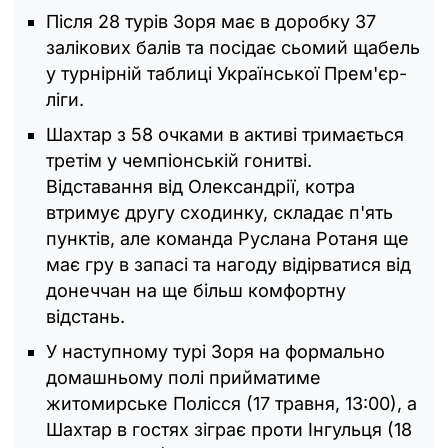
Після 28 турів Зоря має в доробку 37
залікових балів та посідає сьомий щабель
у турнірній таблиці Української Прем'єр-
ліги.
Шахтар з 58 очками в активі тримається
третім у чемпіонській гонитві.
Відставання від Олександрії, котра
втримує другу сходинку, складає п'ять
пунктів, але команда Руслана Ротаня ще
має гру в запасі та нагоду відірватися від
донеччан на ще більш комфортну
відстань.
У наступному турі Зоря на формально
домашньому полі прийматиме
житомирське Полісся (17 травня, 13:00), а
Шахтар в гостях зіграє проти Інгульця (18