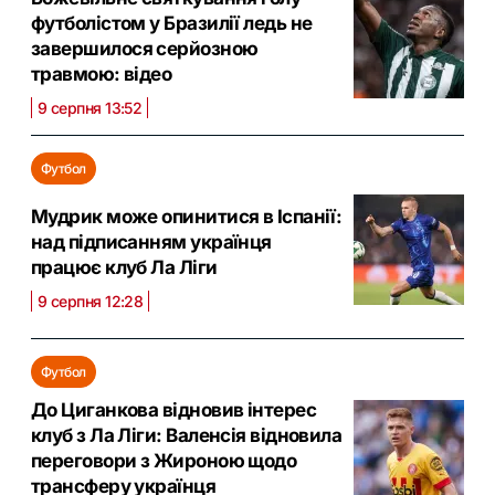
футболістом у Бразилії ледь не
завершилося серйозною
травмою: відео
9 серпня 13:52
Футбол
Мудрик може опинитися в Іспанії:
над підписанням українця
працює клуб Ла Ліги
9 серпня 12:28
Футбол
До Циганкова відновив інтерес
клуб з Ла Ліги: Валенсія відновила
переговори з Жироною щодо
трансферу українця