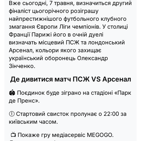
Вже сьогодні, 7 травня, визначиться другий
фіналіст цьогорічного розіграшу
найпрестижнішого футбольного клубного
змагання Європи Ліги чемпіонів. У столиці
Франції Парижі його в очній дуелі
визначать місцевий ПСЖ та лондонський
Арсенал, кольори якого захищає
український оборонець Олександр
Зінченко.
Де дивитися матч ПСЖ VS Арсенал
🏟 Поєдинок буде зіграно на стадіоні «Парк
де Пренс».
🕕 Стартовий свисток пролунає о 22:00 за
київським часом.
📺 Покаже гру медіасервіс MEGOGO.