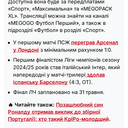
Доступна вона буде за передплатами
«Спорт», «Максимальна» та «MEGOPACK
XL». Трансляції можна знайти на каналі
«MEGOGO Футбол Перший», а також в
підрозділі «Футбол» в розділі «Спорт».
У першому матчі ПСЖ
переграв Арсенал
у Лондоні
з мінімальним рахунком 1:0.
Першим фіналістом Ліги чемпіонів сезону
2024/25 років став італійський Інтер, який
напередодні у матчі-трилері
здолав
іспанську Барселону
(4:3, ОТ).
Фінал ЛЧ заплановано на 31 травня.
🔥 Читайте також:
Позашлюбний син
Роналду отримав виклик до збірної
Португалії: хто такий КріРо-молодший
.