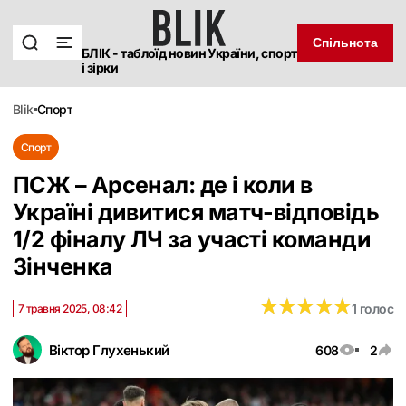
Спільнота
БЛІК - таблоїд новин України, спорт
і зірки
blik
спорт
Спорт
ПСЖ – Арсенал: де і коли в
Україні дивитися матч-відповідь
1/2 фіналу ЛЧ за участі команди
Зінченка
★
★
★
★
★
★
★
★
★
★
1 голос
7 травня 2025, 08:42
Віктор Глухенький
608
2