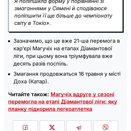
Я поліпшила форму у порівнянні зі
змаганнями у Сямені й сподіваюся
поліпшити її ще більше до чемпіонату
світу в Токіо».
Зазначимо, що це вже 21-ша перемога в
кар’єрі Магучіх на етапах Діамантової
ліги, при цьому вона тріумфувала вже
десять разів поспіль.
Змагання продовжаться 16 травня у місті
Доха (Катар).
Читайте також:
Магучіх вдруге у сезоні
перемогла на етапі Діамантової ліги: яку
планку підкорила легкоатлетка