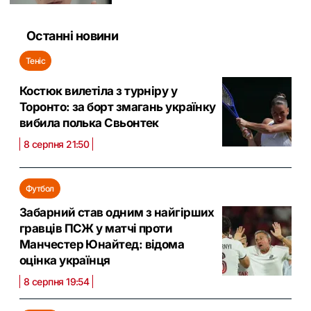
Останні новини
Теніс
Костюк вилетіла з турніру у
Торонто: за борт змагань українку
вибила полька Свьонтек
8 серпня 21:50
Футбол
Забарний став одним з найгірших
гравців ПСЖ у матчі проти
Манчестер Юнайтед: відома
оцінка українця
8 серпня 19:54