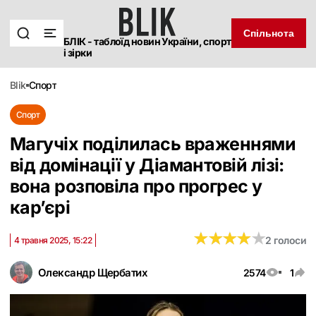
Спільнота
БЛІК - таблоїд новин України, спорт
і зірки
blik
спорт
Спорт
Магучіх поділилась враженнями
від домінації у Діамантовій лізі:
вона розповіла про прогрес у
кар’єрі
★
★
★
★
★
★
★
★
★
★
2 голоси
4 травня 2025, 15:22
Олександр Щербатих
2574
1