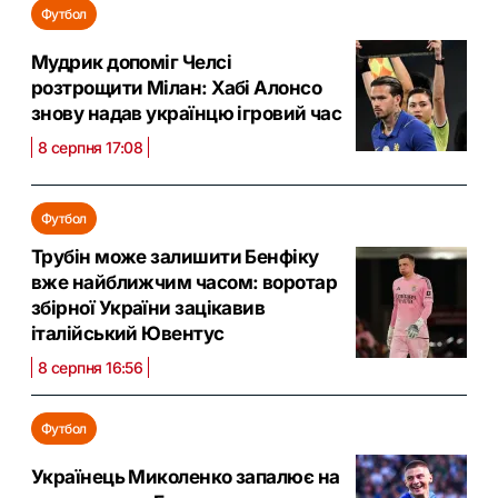
Футбол
Мудрик допоміг Челсі
розтрощити Мілан: Хабі Алонсо
знову надав українцю ігровий час
8 серпня 17:08
Футбол
Трубін може залишити Бенфіку
вже найближчим часом: воротар
збірної України зацікавив
італійський Ювентус
8 серпня 16:56
Футбол
Українець Миколенко запалює на