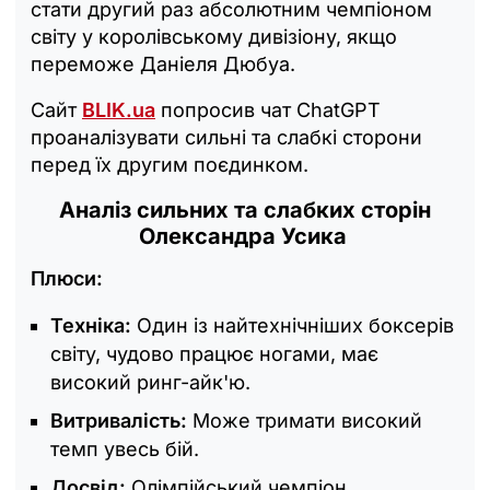
стати другий раз абсолютним чемпіоном
світу у королівському дивізіону, якщо
переможе Даніеля Дюбуа.
Сайт
BLIK.ua
попросив чат ChatGPT
проаналізувати сильні та слабкі сторони
перед їх другим поєдинком.
Аналіз сильних та слабких сторін
Олександра Усика
Плюси:
Техніка:
Один із найтехнічніших боксерів
світу, чудово працює ногами, має
високий ринг-айк'ю.
Витривалість:
Може тримати високий
темп увесь бій.
Досвід:
Олімпійський чемпіон,