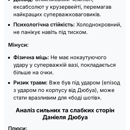
ексабсолют у крузервейті, перемагав
найкращих суперважковаговиків.
Психологічна стійкість:
Холоднокровний,
не панікує навіть під тиском.
Мінуси:
Фізична міць:
Не має нокаутуючого
удару у суперважкій вазі, покладається
більше на очки.
Ризик травм:
Вже був під ударом (епізод
з ударом по корпусу від Дюбуа), може
стати вразливим для «‎боді шотів».
Аналіз сильних та слабких сторін
Даніеля Дюбуа
Плюси: