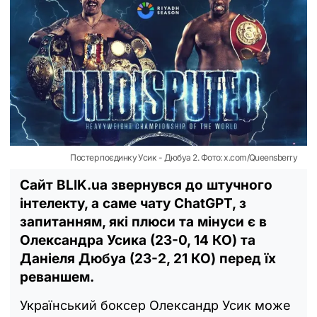
Постер поєдинку Усик - Дюбуа 2. Фото: x.com/Queensberry
Сайт BLIK.ua звернувся до штучного
інтелекту, а саме чату ChatGPT, з
запитанням, які плюси та мінуси є в
Олександра Усика (23-0, 14 КО) та
Даніеля Дюбуа (23-2, 21 КО) перед їх
реваншем.
Український боксер Олександр Усик може