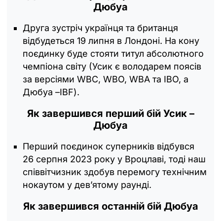
Дюбуа
Друга зустріч українця та британця
відбудеться 19 липня в Лондоні. На кону
поєдинку буде стояти титул абсолютного
чемпіона світу (Усик є володарем поясів
за версіями WBC, WBO, WBA та IBO, а
Дюбуа –IBF).
Як завершився перший бій Усик –
Дюбуа
Перший поєдинок суперників відбувся
26 серпня 2023 року у Вроцлаві, тоді наш
співвітчизник здобув перемогу технічним
нокаутом у дев’ятому раунді.
Як завершився останній бій Дюбуа