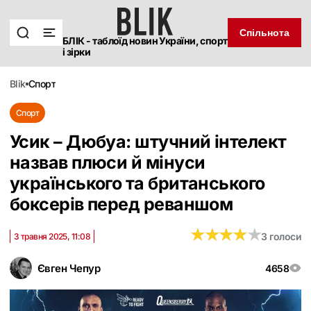
Спільнота
БЛІК - таблоїд новин України, спорт
і зірки
blik
спорт
Спорт
Усик – Дюбуа: штучний інтелект
назвав плюси й мінуси
українського та британського
боксерів перед реваншом
★
★
★
★
★
★
★
★
★
★
3 голоси
3 травня 2025, 11:08
Євген Чепур
4658