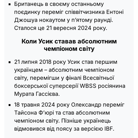
Британець в своєму останньому
поєдинку переміг співвітчизника Ентоні
Джошуа нокаутом у п’ятому раунді.
Сталося це 21 вересня 2024 року.
Коли Усик ставав абсолютним
чемпіоном світу
21 липня 2018 року Усик став першим
українцем – абсолютним чемпіоном
світу, перемігши у фіналі Всесвітньої
боксерської суперсерії WBSS росіянина
Мурата Гассієва.
18 травня 2024 року Олександр переміг
Тайсона Ф’юрі та став абсолютним
чемпіоном світу. Пізніше українець
відмовився від поясу за версією IBF.