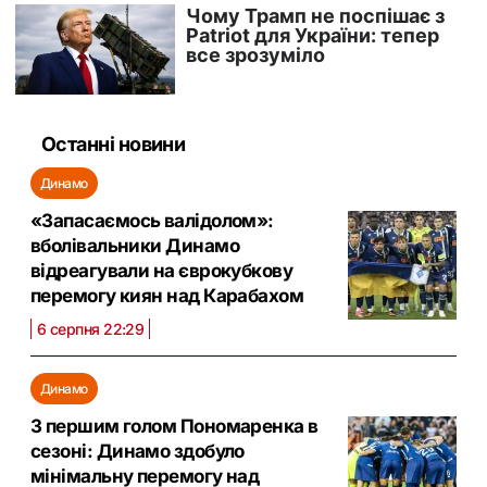
Останні новини
Динамо
«Запасаємось валідолом»:
вболівальники Динамо
відреагували на єврокубкову
перемогу киян над Карабахом
6 серпня 22:29
Динамо
З першим голом Пономаренка в
сезоні: Динамо здобуло
мінімальну перемогу над