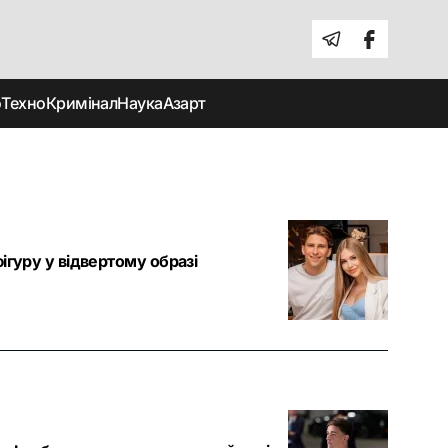
о
Техно
Кримінал
Наука
Азарт
ігуру у відвертому образі