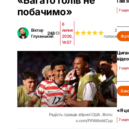
«Багато голів не
Гаві 
побачимо»
7 серп
6
Віктор
липня
2
★
★
★
★
★
★
★
★
★
★
248
Глухенький
2026,
голоси
Фут
14:57
Циган
відео
7 серп
Бок
«Я це
Радість гравців збірної США. Фото:
7 серп
x.com/FIFAWorldCup