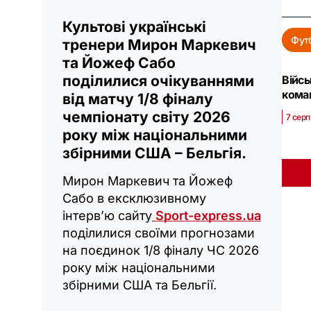
Культові українські
Фут
тренери Мирон Маркевич
та Йожеф Сабо
поділилися очікуваннями
Війсь
кома
від матчу 1/8 фіналу
чемпіонату світу 2026
7 серп
року між національними
збірними США – Бельгія.
Мирон Маркевич та Йожеф
Сабо в ексклюзивному
інтерв’ю сайту
Sport-express.ua
поділилися своїми прогнозами
на поєдинок 1/8 фіналу ЧС 2026
року між національними
збірними США та Бельгії.