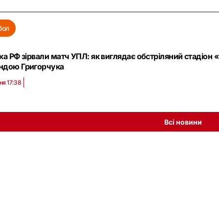
бол
ка РФ зірвали матч УПЛ: як виглядає обстріляний стадіон
ндою Григорчука
ня 17:38
Всі новини