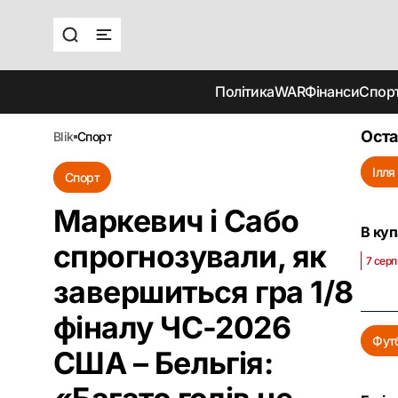
Політика
WAR
Фінанси
Спор
Оста
blik
спорт
Ілля
Спорт
Маркевич і Сабо
В куп
спрогнозували, як
7 серп
завершиться гра 1/8
фіналу ЧС-2026
Фут
США – Бельгія: