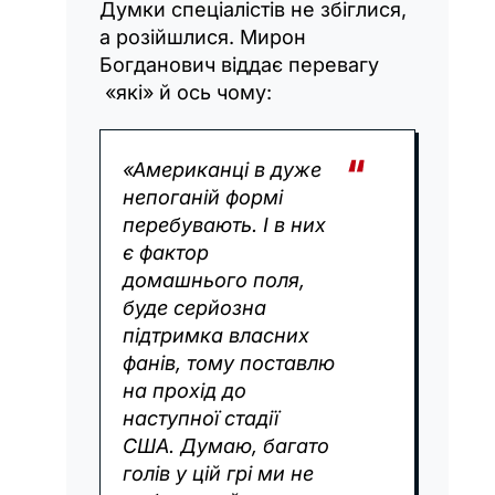
Думки спеціалістів не збіглися,
а розійшлися. Мирон
Богданович віддає перевагу
«які» й ось чому:
«Американці в дуже
непоганій формі
перебувають. І в них
є фактор
домашнього поля,
буде серйозна
підтримка власних
фанів, тому поставлю
на прохід до
наступної стадії
США. Думаю, багато
голів у цій грі ми не