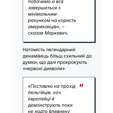
побачимо й все
завершиться з
мінімальним
рахунком на користь
американців», –
сказав Маркевич.
Натомість легендарний
динамівець більш схильний до
думки, що далі прокрокують
«червоні дияволи».
«Поставлю на прохід
бельгійців, хоч
європейці й
демонструють поки
не надто впевнену