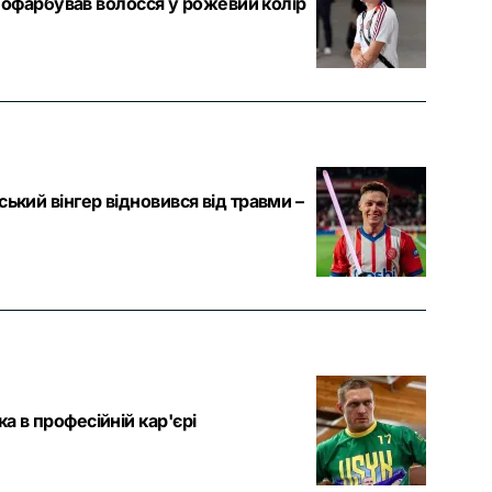
т пофарбував волосся у рожевий колір
ький вінгер відновився від травми –
а в професійній кар'єрі