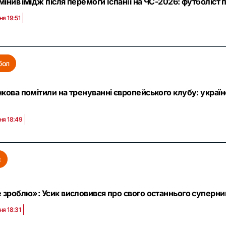
змінив імідж після перемоги Іспанії на ЧС-2026: футболіс
ня 19:51
бол
кова помітили на тренуванні європейського клубу: українс
ня 18:49
с
 зроблю»: Усик висловився про свого останнього суперник
ня 18:31