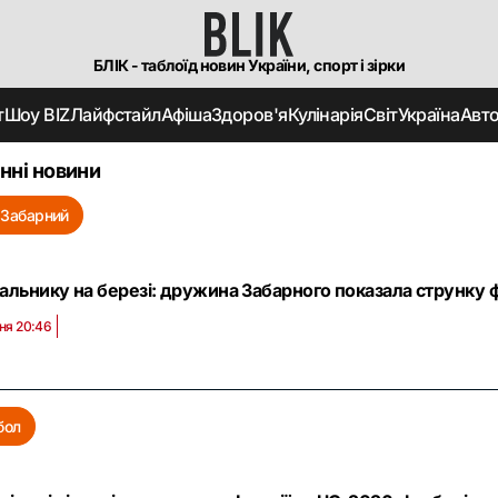
БЛІК - таблоїд новин України, спорт і зірки
т
Шоу BIZ
Лайфстайл
Афіша
Здоров'я
Кулінарія
Світ
Україна
Авт
нні новини
 Забарний
альнику на березі: дружина Забарного показала струнку ф
ня 20:46
бол