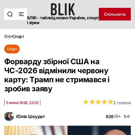
Спільнота
БЛІК - таблоїд новин України, спорт
і зірки
blik
спорт
Спорт
Форварду збірної США на
ЧС-2026 відмінили червону
карту: Трамп не стримався і
зробив заяву
★
★
★
★
★
★
★
★
★
★
2 голоси
5 липня 2026, 22:02
Юлія Шкурат
926
1