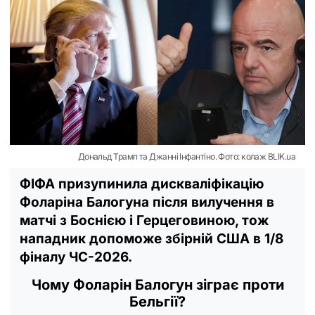
Дональд Трамп та Джанні Інфантіно. Фото: колаж BLIK.ua
ФІФА призупинила дискваліфікацію
Фоларіна Балогуна після вилучення в
матчі з Боснією і Герцеговиною, тож
нападник допоможе збірній США в 1/8
фіналу ЧС-2026.
Чому Фоларін Балогун зіграє проти
Бельгії?