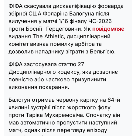
ФІФА скасувала дискваліфікацію форварда
збірної США Фоларіна Балогуна після
вилучення у матчі 1/16 фіналу ЧС-2026
проти Боснії і Герцеговини. Як
повідомляє
видання The Athletic, дисциплінарний
комітет визнав помилку арбітра та
дозволив нападнику зіграти з Бельгією.
ФІФА застосувала статтю 27
Дисциплінарного кодексу, яка дозволяє
повністю або частково призупинити
виконання покарання.
Балогун отримав червону картку на 64-й
хвилині зустрічі після жорсткого фолу
проти Таріка Мухаремовіча. Спочатку він
мав автоматично пропустити наступний
матч, однак після перегляду епізоду