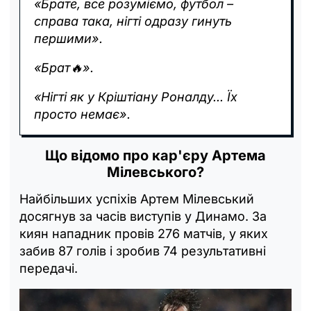
«Брате, все розуміємо, футбол –
справа така, нігті одразу гинуть
першими».
«Брат🔥».
«Нігті як у Кріштіану Роналду... Їх
просто немає».
Що відомо про кар'єру Артема
Мілевського?
Найбільших успіхів Артем Мілевський
досягнув за часів виступів у Динамо. За
киян нападник провів 276 матчів, у яких
забив 87 голів і зробив 74 результативні
передачі.