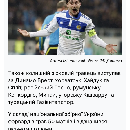
Артем Мілевський. Фото: ФК Динамо
Також колишній зірковий гравець виступав
за Динамо Брест, хорватські Хайдук та
Спліт, російський Тосно, румунську
Конкордію, Минай, угорську Кішварду та
турецький Газіантепспор.
У складі національної збірної України
форвард зіграв 50 матчів і відзначився
вісьмома голами.