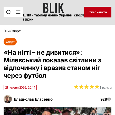
Спільнота
БЛІК - таблоїд новин України, спорт
і зірки
blik
спорт
Спорт
«На нігті – не дивитися»:
Мілевський показав світлини з
відпочинку і вразив станом ніг
через футбол
★
★
★
★
★
★
★
★
★
★
1 голос
21 червня 2026, 20:14
Владислав Власенко
928