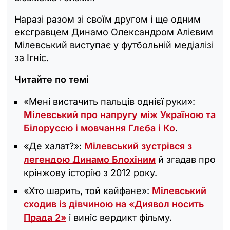
Наразі разом зі своїм другом і ще одним
ексгравцем Динамо Олександром Алієвим
Мілевський виступає у футбольній медіалізі
за Ігніс.
Читайте по темі
«Мені вистачить пальців однієї руки»:
Мілевський про напругу між Україною та
Білоруссю і мовчання Глєба і Ко
.
«Де халат?»:
Мілевський зустрівся з
легендою Динамо Блохіним
й згадав про
крінжову історію з 2012 року.
«Хто шарить, той кайфане»:
Мілевський
сходив із дівчиною на «Диявол носить
Прада 2»
і виніс вердикт фільму.