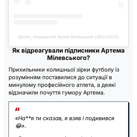
Допис, поширений Артем Мілевський (@timi1010)
Як відреагували підписники Артема
Мілевського?
Прихильники колишньої зірки футболу із
розумінням поставилися до ситуації в
минулому професійного атлета, а деякі
відзначили почуття гумору Артема.
«На**я ти сказав, я взяв і подивився
😂».