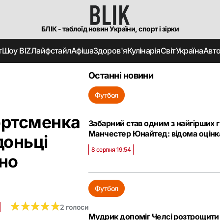
БЛІК - таблоїд новин України, спорт і зірки
т
Шоу BIZ
Лайфстайл
Афіша
Здоров'я
Кулінарія
Світ
Україна
Авт
Останні новини
Футбол
ортсменка
Забарний став одним з найгірших 
Манчестер Юнайтед: відома оцінк
доньці
8 серпня 19:54
оно
Футбол
★
★
★
★
★
★
★
★
★
★
2 голоси
Мудрик допоміг Челсі розтрощити 