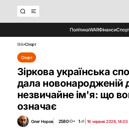
Політика
WAR
Фінанси
Спор
blik
спорт
Спорт
Зіркова українська сп
дала новонародженій 
незвичайне ім'я: що в
означає
2580
1
Олег Норов
16 червня 2026, 14:03