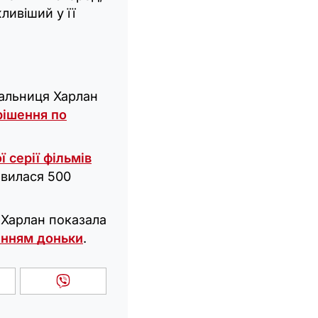
ивіший у її
вальниця Харлан
рішення по
 серії фільмів
ивилася 500
у Харлан показала
енням доньки
.