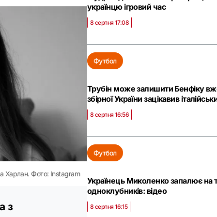
українцю ігровий час
8 серпня 17:08
Футбол
Трубін може залишити Бенфіку в
збірної України зацікавив італійсь
8 серпня 16:56
Футбол
а Харлан. Фото: Instagram
Українець Миколенко запалює на 
одноклубників: відео
а з
8 серпня 16:15