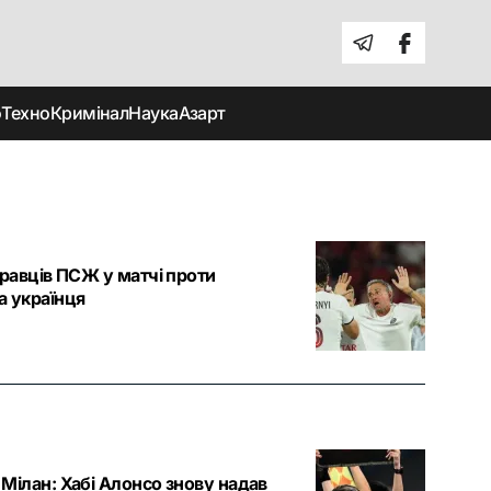
о
Техно
Кримінал
Наука
Азарт
гравців ПСЖ у матчі проти
а українця
Мілан: Хабі Алонсо знову надав