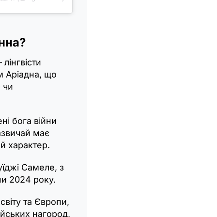
анна?
 лінгвісти
м Аріадна, що
 чи
ні бога війни
азвичай має
й характер.
уїджі Самеле, з
ни 2024 року.
світу та Європи,
ійських нагород,