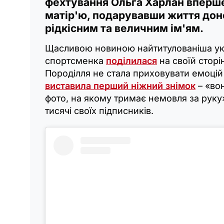
фехтування Ольга Харлан вперш
матір'ю, подарувавши життя доне
рідкісним та величним ім'ям.
Щасливою новиною найтитулованіша ук
спортсменка
поділилася
на своїй сторін
Породілля не стала приховувати емоцій
виставила перший ніжний знімок
– «во
фото, на якому тримає немовля за рук
тисячі своїх підписників.