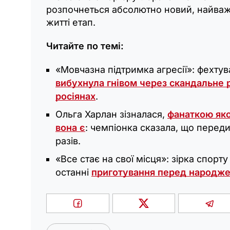
розпочнеться абсолютно новий, найважл
житті етап.
Читайте по темі:
«Мовчазна підтримка агресії»: фехту
вибухнула гнівом через скандальне 
росіянах
.
Ольга Харлан зізналася,
фанаткою якої
вона є
: чемпіонка сказала, що перед
разів.
«Все стає на свої місця»: зірка спорт
останні
приготування перед народж