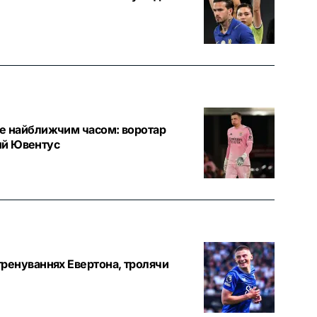
же найближчим часом: воротар
кий Ювентус
тренуваннях Евертона, тролячи