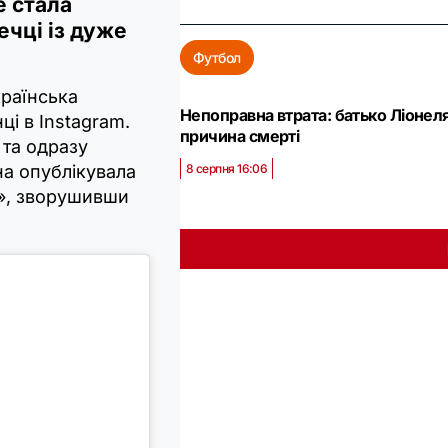
е стала
чці із дуже
Футбол
раїнська
Непоправна втрата: батько Ліонел
ці в Instagram.
причина смерті
 та одразу
на опублікувала
8 серпня 16:06
у», зворушивши