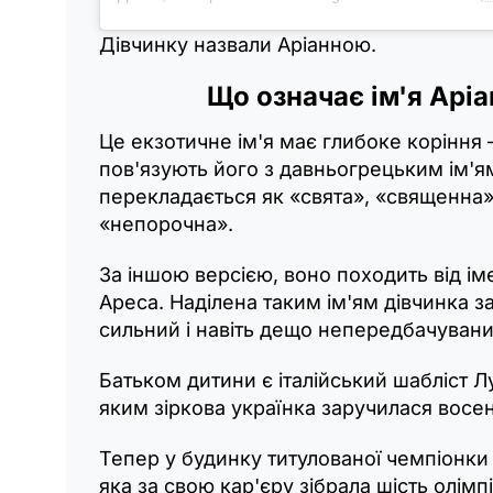
Дівчинку назвали Аріанною.
Що означає ім'я Арі
Це екзотичне ім'я має глибоке коріння –
пов'язують його з давньогрецьким ім'я
перекладається як «свята», «священна»
«непорочна».
За іншою версією, воно походить від іме
Ареса. Наділена таким ім'ям дівчинка з
сильний і навіть дещо непередбачувани
Батьком дитини є італійський шабліст Л
яким зіркова українка заручилася восе
Тепер у будинку титулованої чемпіонки 
яка за свою кар'єру зібрала шість олімп