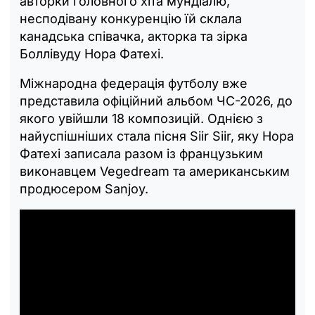
авторки головного хіта мундіалю,
несподівану конкуренцію їй склала
канадська співачка, акторка та зірка
Боллівуду Нора Фатехі.
Міжнародна федерація футболу вже
представила офіційний альбом ЧС-2026, до
якого увійшли 18 композицій. Однією з
найуспішніших стала пісня Siir Siir, яку Нора
Фатехі записала разом із французьким
виконавцем Vegedream та американським
продюсером Sanjoy.