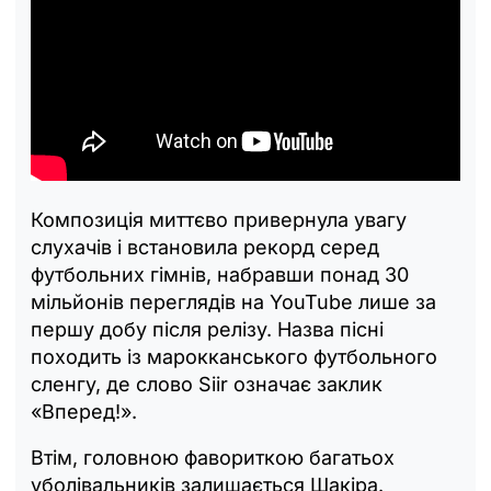
Композиція миттєво привернула увагу
слухачів і встановила рекорд серед
футбольних гімнів, набравши понад 30
мільйонів переглядів на YouTube лише за
першу добу після релізу. Назва пісні
походить із марокканського футбольного
сленгу, де слово Siir означає заклик
«Вперед!».
Втім, головною фавориткою багатьох
уболівальників залишається Шакіра.