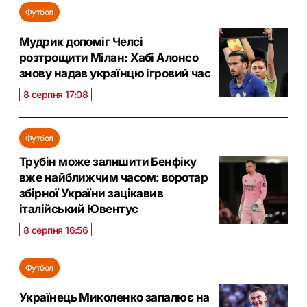
Футбол
Мудрик допоміг Челсі
розтрощити Мілан: Хабі Алонсо
знову надав українцю ігровий час
8 серпня 17:08
Футбол
Трубін може залишити Бенфіку
вже найближчим часом: воротар
збірної України зацікавив
італійський Ювентус
8 серпня 16:56
Футбол
Українець Миколенко запалює на