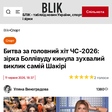
Спільнота
БЛІК - таблоїд новин України, спорт
і зірки
blik
спорт
Спорт
Битва за головний хіт ЧС-2026:
зірка Боллівуду кинула зухвалий
виклик самій Шакірі
★
★
★
★
★
★
★
★
★
★
2 голоси
11 червня 2026, 18:37
Уляна Виноградова
1380