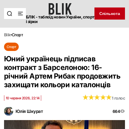
Спільнота
БЛІК - таблоїд новин України, спорт
і зірки
blik
спорт
Спорт
Юний українець підписав
контракт з Барселоною: 16-
річний Артем Рибак продовжить
захищати кольори каталонців
★
★
★
★
★
★
★
★
★
★
1 голос
10 червня 2026, 22:14
Юлія Шкурат
664