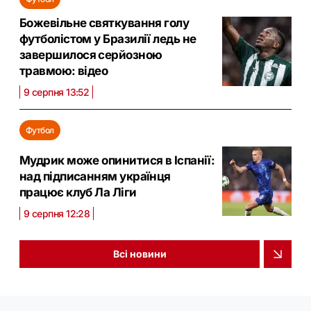
Божевільне святкування голу
футболістом у Бразилії ледь не
завершилося серйозною
травмою: відео
9 серпня 13:52
Футбол
Мудрик може опинитися в Іспанії:
над підписанням українця
працює клуб Ла Ліги
9 серпня 12:28
Всі новини