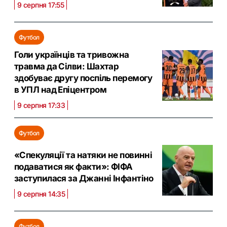
9 серпня 17:55
Футбол
Голи українців та тривожна
травма да Сілви: Шахтар
здобуває другу поспіль перемогу
в УПЛ над Епіцентром
9 серпня 17:33
Футбол
«Спекуляції та натяки не повинні
подаватися як факти»: ФІФА
заступилася за Джанні Інфантіно
9 серпня 14:35
Футбол