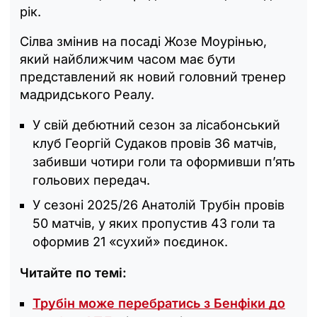
рік.
Сілва змінив на посаді Жозе Моурінью,
який найближчим часом має бути
представлений як новий головний тренер
мадридського Реалу.
У свій дебютний сезон за лісабонський
клуб Георгій Судаков провів 36 матчів,
забивши чотири голи та оформивши п’ять
гольових передач.
У сезоні 2025/26 Анатолій Трубін провів
50 матчів, у яких пропустив 43 голи та
оформив 21 «сухий» поєдинок.
Читайте по темі:
Трубін може перебратись з Бенфіки до