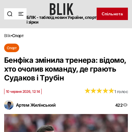
Спільнота
БЛІК - таблоїд новин України, спорт
і зірки
blik
спорт
Спорт
Бенфіка змінила тренера: відомо,
хто очолив команду, де грають
Судаков і Трубін
★
★
★
★
★
★
★
★
★
★
1 голос
10 червня 2026, 12:14
Артем Жилінський
422