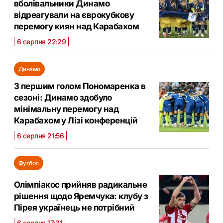
вболівальники Динамо
відреагували на єврокубкову
перемогу киян над Карабахом
6 серпня 22:29
Динамо
З першим голом Пономаренка в
сезоні: Динамо здобуло
мінімальну перемогу над
Карабахом у Лізі конференцій
6 серпня 21:56
Футбол
Олімпіакос прийняв радикальне
рішення щодо Яремчука: клубу з
Пірея українець не потрібний
6 серпня 17:31