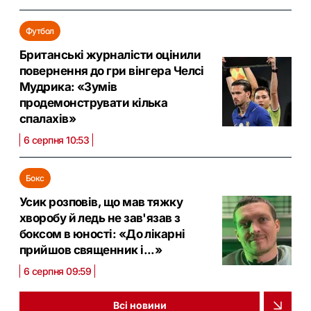
Футбол
Британські журналісти оцінили
повернення до гри вінгера Челсі
Мудрика: «Зумів
продемонструвати кілька
спалахів»
6 серпня 10:53
Бокс
Усик розповів, що мав тяжку
хворобу й ледь не зав'язав з
боксом в юності: «До лікарні
прийшов священник і...»
6 серпня 09:59
Всі новини