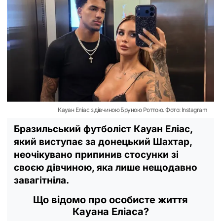
Кауан Еліас з дівчиною Бруною Роттою. Фото: Instagram
Бразильський футболіст Кауан Еліас,
який виступає за донецький Шахтар,
неочікувано припинив стосунки зі
своєю дівчиною, яка лише нещодавно
завагітніла.
Що відомо про особисте життя
Кауана Еліаса?