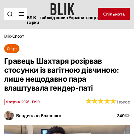
Спільнота
БЛІК - таблоїд новин України, спорт
і зірки
blik
спорт
Спорт
Гравець Шахтаря розірвав
стосунки із вагітною дівчиною:
лише нещодавно пара
влаштувала гендер-паті
★
★
★
★
★
★
★
★
★
★
1 голос
9 червня 2026, 19:10
Владислав Власенко
349