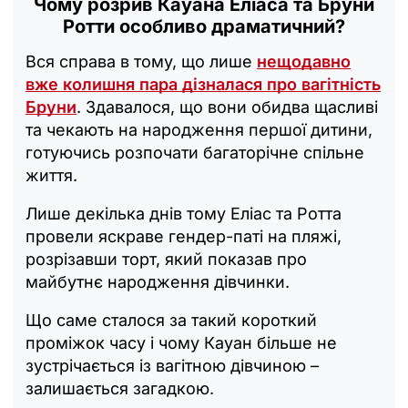
Чому розрив Кауана Еліаса та Бруни
Ротти особливо драматичний?
Вся справа в тому, що лише
нещодавно
вже колишня пара дізналася про вагітність
Бруни
. Здавалося, що вони обидва щасливі
та чекають на народження першої дитини,
готуючись розпочати багаторічне спільне
життя.
Лише декілька днів тому Еліас та Ротта
провели яскраве гендер-паті на пляжі,
розрізавши торт, який показав про
майбутнє народження дівчинки.
Що саме сталося за такий короткий
проміжок часу і чому Кауан більше не
зустрічається із вагітною дівчиною –
залишається загадкою.