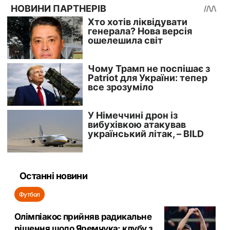
Останні новини
Футбол
Олімпіакос прийняв радикальне
рішення щодо Яремчука: клубу з