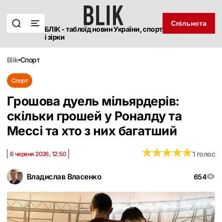
Спільнота
БЛІК - таблоїд новин України, спорт
і зірки
blik
спорт
Спорт
Грошова дуель мільярдерів:
скільки грошей у Роналду та
Мессі та хто з них багатший
★
★
★
★
★
★
★
★
★
★
1 голос
6 червня 2026, 12:50
Владислав Власенко
654