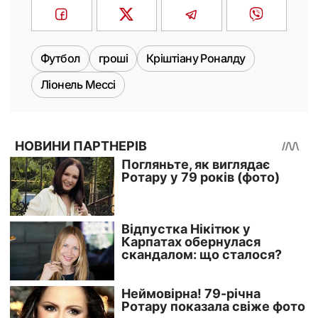
Футбол
гроші
Кріштіану Роналду
Ліонель Мессі