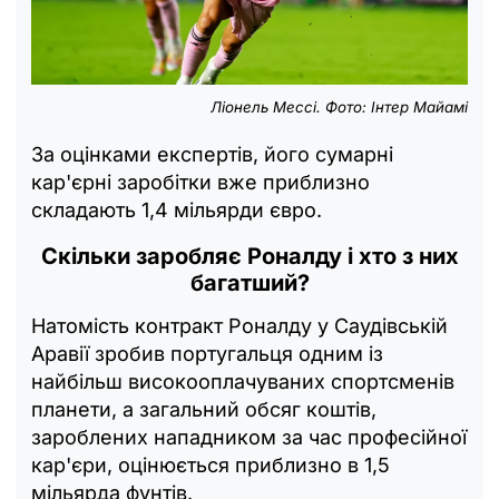
Ліонель Мессі. Фото: Інтер Майамі
За оцінками експертів, його сумарні
кар'єрні заробітки вже приблизно
складають 1,4 мільярди євро.
Скільки заробляє Роналду і хто з них
багатший?
Натомість контракт Роналду у Саудівській
Аравії зробив португальця одним із
найбільш високооплачуваних спортсменів
планети, а загальний обсяг коштів,
зароблених нападником за час професійної
кар'єри, оцінюється приблизно в 1,5
мільярда фунтів.