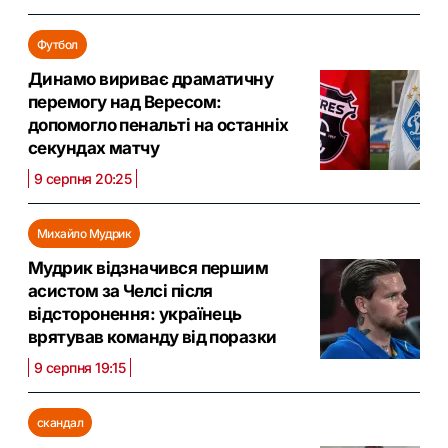
Футбол
Динамо вириває драматичну
перемогу над Вересом:
допомогло пенальті на останніх
секундах матчу
9 серпня 20:25
Михайло Мудрик
Мудрик відзначився першим
асистом за Челсі після
відсторонення: українець
врятував команду від поразки
9 серпня 19:15
скандал