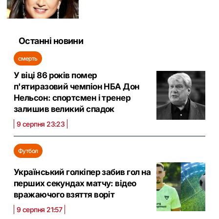
Останні новини
смерть
У віці 86 років помер
п'ятиразовий чемпіон НБА Дон
Нельсон: спортсмен і тренер
залишив великий спадок
9 серпня 23:23
Футбол
Український голкіпер забив гол на
перших секундах матчу: відео
вражаючого взяття воріт
9 серпня 21:57