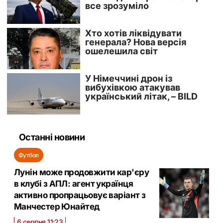
Останні новини
Футбол
Лунін може продовжити кар'єру
в клубі з АПЛ: агент українця
активно пропрацьовує варіант з
Манчестер Юнайтед
6 серпня 11:23