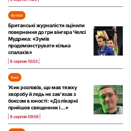
Футбол
Британські журналісти оцінили
повернення до гри вінгера Челсі
Мудрика: «Зумів
продемонструвати кілька
спалахів»
6 серпня 10:53
Бокс
Усик розповів, що мав тяжку
хворобу й ледь не зав'язав з
боксом в юності: «До лікарні
прийшов священник і...»
6 серпня 09:59