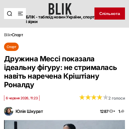
Спільнота
БЛІК - таблоїд новин України, спорт
і зірки
blik
спорт
Спорт
Дружина Мессі показала
ідеальну фігуру: не стрималась
навіть наречена Кріштіану
Роналду
★
★
★
★
★
★
★
★
★
★
2 голоси
6 червня 2026, 11:23
Юлія Шкурат
1287
1