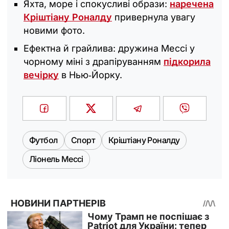
Яхта, море і спокусливі образи:
наречена
Кріштіану Роналду
привернула увагу
новими фото.
Ефектна й грайлива: дружина Мессі у
чорному міні з драпіруванням
підкорила
вечірку
в Нью‑Йорку.
Футбол
Спорт
Кріштіану Роналду
Ліонель Мессі