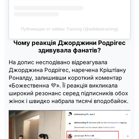
Публикация от adidas Training (@adidastraining)
Чому реакція Джорджини Родрігес
здивувала фанатів?
На допис несподівано відреагувала
Джорджина Родрігес, наречена Кріштіану
Роналду, залишивши короткий коментар
«Божественна 💜». Її реакція викликала
широкий резонанс серед підписників обох
жінок і швидко набрала тисячі вподобайок.