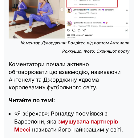
Коментар Джорджини Родрігес під постом Антонели
Роккуццо. Фото: Скриншот посту
Коментатори почали активно
обговорювати цю взаємодію, називаючи
Антонелу та Джорджину «двома
королевами» футбольного світу.
Читайте по темі:
«Я збрехав»: Роналду посміявся з
Барселони, яка
змушувала партнерів
Мессі
називати його найкращим у світі.