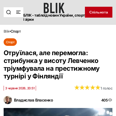
Спільнота
БЛІК - таблоїд новин України, спорт
і зірки
blik
спорт
Спорт
Отруїлася, але перемогла:
стрибунка у висоту Левченко
тріумфувала на престижному
турнірі у Фінляндії
★
★
★
★
★
★
★
★
★
★
1 голос
3 червня 2026, 20:51
Владислав Власенко
405