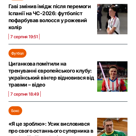
Гаві змінив імідж після перемоги
Іспанії на ЧС-2026: футболіст
пофарбував волосся у рожевий
колір
7 серпня 19:51
Футбол
Циганкова помітили на
тренуванні європейського клубу:
український вінгер відновився від
травми – відео
7 серпня 18:49
Бокс
«Я це зроблю»: Усик висловився
про свого останнього суперника в