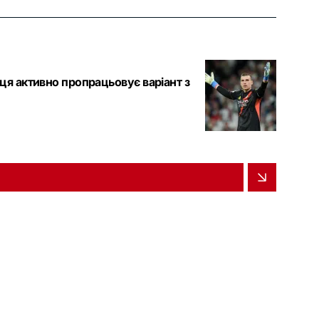
нця активно пропрацьовує варіант з