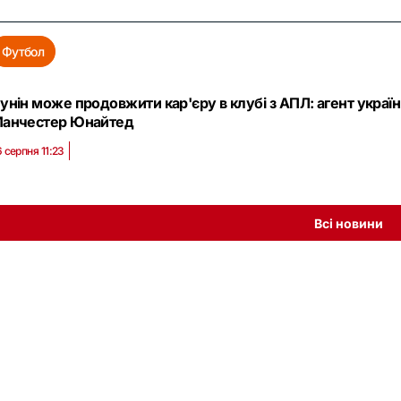
Футбол
унін може продовжити кар'єру в клубі з АПЛ: агент украї
анчестер Юнайтед
6 серпня 11:23
Всі новини