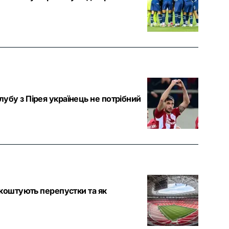
убу з Пірея українець не потрібний
 коштують перепустки та як