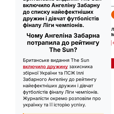
включило Ангеліну Забарну
до списку найефектніших
дружин і дівчат футболістів
фіналу Ліги чемпіонів.
Л
Чому Ангеліна Забарна
М
потрапила до рейтингу
The Sun?
Британське видання The Sun
включило дружину
захисника
збірної України та ПСЖ Іллі
Забарного Ангеліну до рейтингу
найефектніших дружин і дівчат
футболістів фіналу Ліги чемпіонів.
Журналісти окремо розповіли про
українку та її історію успіху.