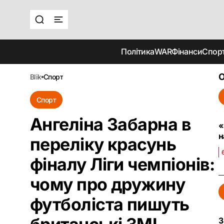
Політика
WAR
Фінанси
Спор
О
blik
спорт
Спорт
Ангеліна Забарна в
«
н
переліку красунь
фіналу Ліги чемпіонів:
чому про дружину
футболіста пишуть
З