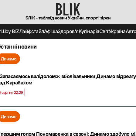
БЛІК - таблоїд новин України, спорт і зірки
т
Шоу BIZ
Лайфстайл
Афіша
Здоров'я
Кулінарія
Світ
Україна
Авт
станні новини
Динамо
Запасаємось валідолом»: вболівальники Динамо відреагу
ад Карабахом
6 серпня 22:29
Динамо
 першим голом Пономаренка в сезоні: Динамо здобуло м