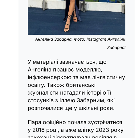
Ангеліна Забарна. Фото: Instagram Ангеліни
Забарної
У матеріалі зазначається, що
Ангеліна працює моделлю,
інфлюенсеркою та має лінгвістичну
освіту. Також британські
журналісти нагадали історію її
стосунків з Іллею Забарним, які
розпочалися ще у шкільні роки.
Пара офіційно почала зустрічатися
у 2018 році, а вже влітку 2023 року
закохані відсвяткували весілля в