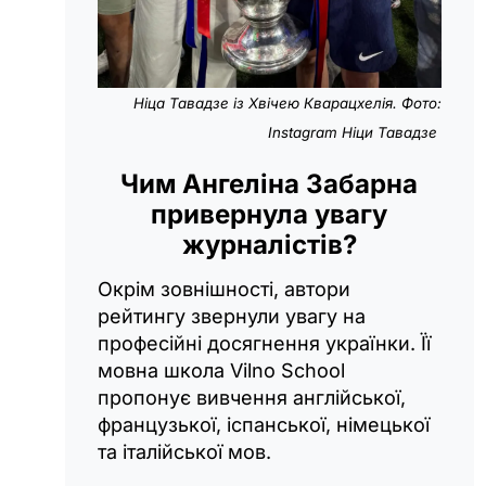
Ніца Тавадзе із
Хвічею Кварацхелія
. Фото:
Instagram
Ніци Тавадзе
Чим Ангеліна Забарна
привернула увагу
журналістів?
Окрім зовнішності, автори
рейтингу звернули увагу на
професійні досягнення українки. Її
мовна школа Vilno School
пропонує вивчення англійської,
французької, іспанської, німецької
та італійської мов.