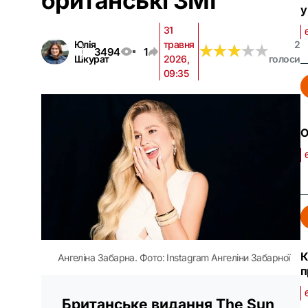
британські ЗМІ
у
31
Юлія
травня
2
★
★
★
★
★
★
★
★
★
★
3494
1
Шкурат
2026,
голоси
09:35
О
К
Ангеліна Забарна. Фото: Instagram Ангеліни Забарної
п
Британське видання The Sun