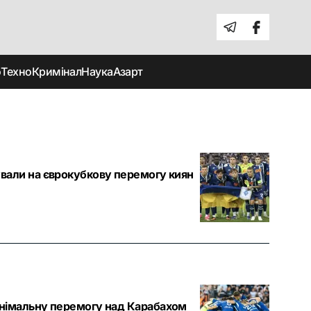
о
Техно
Кримінал
Наука
Азарт
вали на єврокубкову перемогу киян
інімальну перемогу над Карабахом