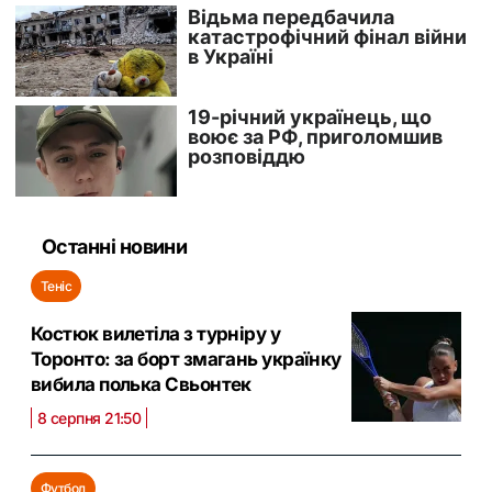
Останні новини
Теніс
Костюк вилетіла з турніру у
Торонто: за борт змагань українку
вибила полька Свьонтек
8 серпня 21:50
Футбол