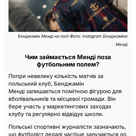
Бенджамін Менді
на полі Фото: Instagram Бенджаміна
Менді
Чим займається Менді поза
футбольним полем?
Попри невелику кількість матчів за
польський клуб, Бенджамін
Менді залишається помітною фігурою для
вболівальників та місцевої громади. Він
бере участь у маркетингових заходах
клубу та регулярно відвідує школи.
Польські спортивні журналісти зазначають,
що футболіст дедалі частіше залучається до