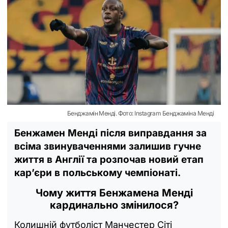
Бенджамін Менді. Фото: Instagram Бенджаміна Менді
Бенжамен Менді після виправдання за
всіма звинуваченнями залишив гучне
життя в Англії та розпочав новий етап
кар’єри в польському чемпіонаті.
Чому життя Бенжамена Менді
кардинально змінилося?
Колишній футболіст Манчестер Сіті