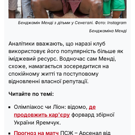
Бенджамін Менді з дітьми у Сенегалі. Фото: Instagram
Бенджаміна Менді
Аналітики вважають, що наразі клуб
використовує його популярність більше як
іміджевий ресурс. Водночас сам Менді,
схоже, намагається зосередитися на
спокійному житті та поступовому
відновленні власної репутації.
Читайте по темі:
Олімпіакос чи Ліон: відомо,
де
продовжить кар'єру
форвард збірної
України Яремчук.
Прогноз на матч
ПСЖ – Арсенал від