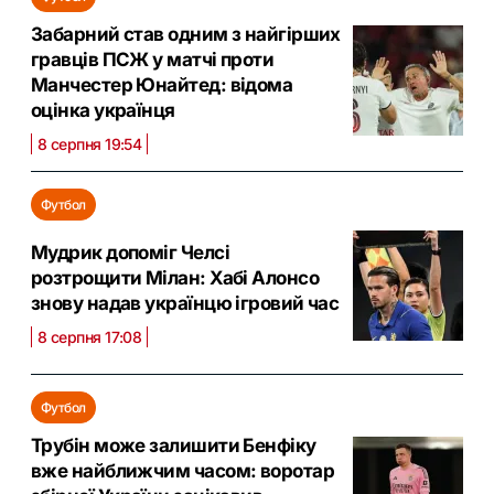
Забарний став одним з найгірших
гравців ПСЖ у матчі проти
Манчестер Юнайтед: відома
оцінка українця
8 серпня 19:54
Футбол
Мудрик допоміг Челсі
розтрощити Мілан: Хабі Алонсо
знову надав українцю ігровий час
8 серпня 17:08
Футбол
Трубін може залишити Бенфіку
вже найближчим часом: воротар