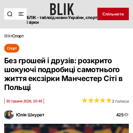
Спільнота
БЛІК - таблоїд новин України, спорт
і зірки
blik
спорт
Спорт
Без грошей і друзів: розкрито
шокуючі подробиці самотнього
життя ексзірки Манчестер Сіті в
Польщі
★
★
★
★
★
★
★
★
★
★
3 голоси
30 травня 2026, 20:45
Юлія Шкурат
425