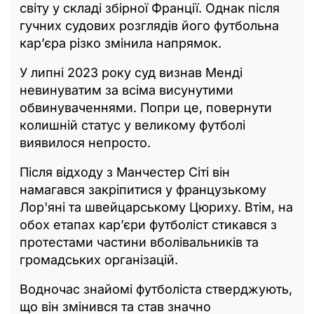
світу у складі збірної Франції. Однак після
гучних судових розглядів його футбольна
кар’єра різко змінила напрямок.
У липні 2023 року суд визнав Менді
невинуватим за всіма висунутими
обвинуваченнями. Попри це, повернути
колишній статус у великому футболі
виявилося непросто.
Після відходу з Манчестер Сіті він
намагався закріпитися у французькому
Лор'яні та швейцарському Цюриху. Втім, на
обох етапах кар’єри футболіст стикався з
протестами частини вболівальників та
громадських організацій.
Водночас знайомі футболіста стверджують,
що він змінився та став значно