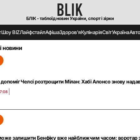
БЛІК - таблоїд новин України, спорт і зірки
т
Шоу BIZ
Лайфстайл
Афіша
Здоров'я
Кулінарія
Світ
Україна
Авт
і новини
допоміг Челсі розтрощити Мілан: Хабі Алонсо знову надав
17:08
може залишити Бенфіку вже найближчим часом: воротар збі