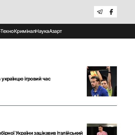
о
Техно
Кримінал
Наука
Азарт
 українцю ігровий час
рної України зацікавив італійський