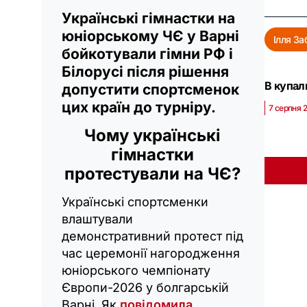
Українські гімнастки на
юніорському ЧЄ у Варні
Ілля За
бойкотували гімни РФ і
Білорусі після рішення
В купал
допустити спортсменок
цих країн до турніру.
7 серпня 
Чому українські
гімнастки
протестували на ЧЄ?
Українські спортсменки
влаштували
демонстративний протест під
час церемонії нагородження
юніорського чемпіонату
Європи-2026 у болгарській
Варні. Як
повідомила