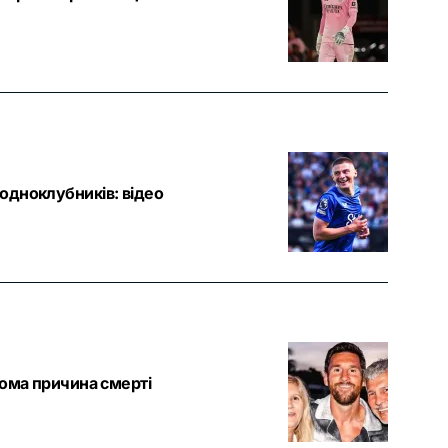
одноклубників: відео
дома причина смерті