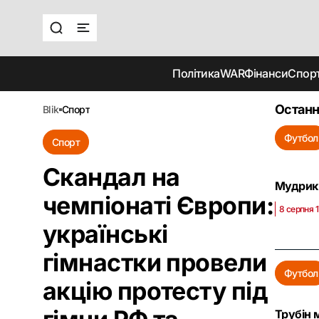
Політика
WAR
Фінанси
Спор
Останн
blik
спорт
Футбол
Спорт
Скандал на
Мудрик 
чемпіонаті Європи:
8 серпня 
українські
гімнастки провели
Футбол
акцію протесту під
Трубін 