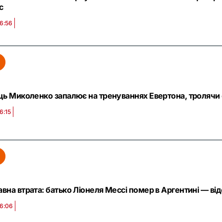
с
16:56
ць Миколенко запалює на тренуваннях Евертона, тролячи 
6:15
вна втрата: батько Ліонеля Мессі помер в Аргентині — ві
16:06