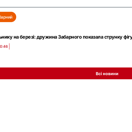
барний
ьнику на березі: дружина Забарного показала струнку фігу
20:46
Всі новини