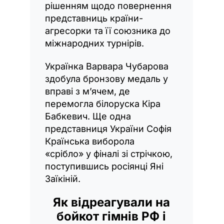
рішенням щодо повернення
представниць країни-
агресорки та її союзника до
міжнародних турнірів.
Українка Варвара Чубарова
здобула бронзову медаль у
вправі з м’ячем, де
перемогла білоруска Кіра
Бабкевич. Ще одна
представниця України Софія
Країнська виборола
«срібло» у фіналі зі стрічкою,
поступившись росіянці Яні
Заїкіній.
Як відреагували на
бойкот гімнів РФ і