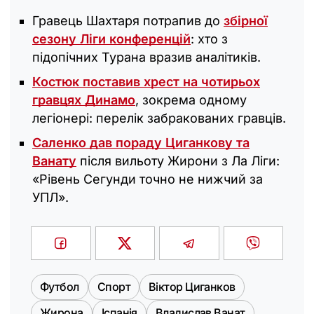
Гравець Шахтаря потрапив до
збірної
сезону Ліги конференцій
: хто з
підопічних Турана вразив аналітиків.
Костюк поставив хрест на чотирьох
гравцях Динамо
, зокрема одному
легіонері: перелік забракованих гравців.
Саленко дав пораду Циганкову та
Ванату
після вильоту Жирони з Ла Ліги:
«Рівень Сегунди точно не нижчий за
УПЛ».
Футбол
Спорт
Віктор Циганков
Жирона
Іспанія
Владислав Ванат