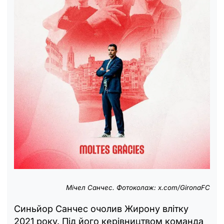
Мічел Санчес. Фотоколаж: x.com/GironaFC
Синьйор Санчес очолив Жирону влітку
2021 року. Під його керівництвом команда