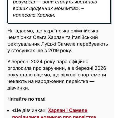
розумієш — вони стануть частиною
ваших щоденних моментів», –
написала Харлан.
Нагадаємо, що українська олімпійська
чемпіонка Ольга Харлан та італійський
фехтувальник Луїджі Самеле перебувають
у стосунках ще з 2019 року.
У вересні 2024 року пара офіційно
оголосила про заручини, а в березні 2026
року стало відомо, що зіркові спортсмени
чекають на народження первістка —
дівчинки.
Читайте по темі
«Це дівчинка»:
Харлан і Самеле
поділилися новиною про первістка
.