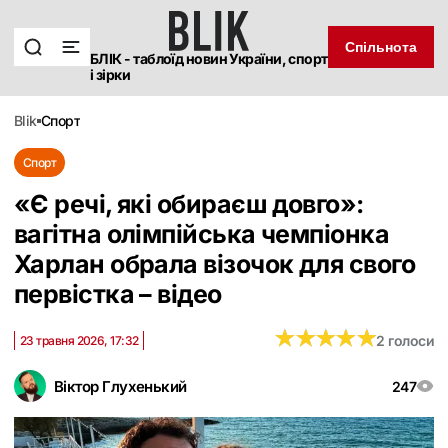
Спільнота
БЛІК - таблоїд новин України, спорт
і зірки
blik
спорт
Спорт
«Є речі, які обираєш довго»:
вагітна олімпійська чемпіонка
Харлан обрала візочок для свого
первістка – відео
★
★
★
★
★
★
★
★
★
★
2 голоси
23 травня 2026, 17:32
Віктор Глухенький
247