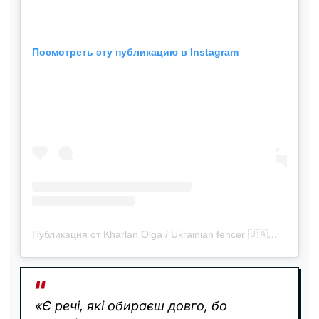
Посмотреть эту публикацию в Instagram
Публикация от Kharlan Olga / Ukrainian fencer 🇺🇦🤺 (@olgakharlan)
«Є речі, які обираєш довго, бо