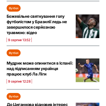
Футбол
Божевільне святкування голу
футболістом у Бразилії ледь не
завершилося серйозною
травмою: відео
9 серпня 13:52
Футбол
Мудрик може опинитися в Іспанії:
над підписанням українця
працює клуб Ла Ліги
9 серпня 12:28
Футбол
До Циганкова відновив інтерес