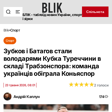
Спільнота
БЛІК - таблоїд новин України, спорт
і зірки
blik
спорт
Спорт
Зубков і Батагов стали
володарями Кубка Туреччини в
складі Трабзонспора: команда
українців обіграла Коньяспор
★
★
★
★
★
★
★
★
★
★
2 голоси
23 травня 2026, 08:01
Андрій Каплун
174