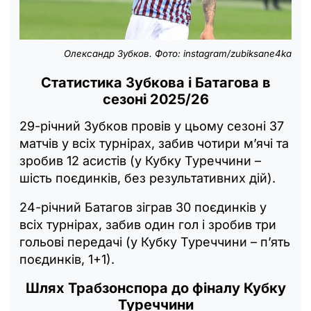
Олександр Зубков. Фото: instagram/zubiksane4ka
Статистика Зубкова і Батагова в
сезоні 2025/26
29-річний Зубков провів у цьому сезоні 37
матчів у всіх турнірах, забив чотири м’ячі та
зробив 12 асистів (у Кубку Туреччини –
шість поєдинків, без результативних дій).
24-річний Батагов зіграв 30 поєдинків у
всіх турнірах, забив один гол і зробив три
гольові передачі (у Кубку Туреччини – п’ять
поєдинків, 1+1).
Шлях Трабзонспора до фіналу Кубку
Туреччини