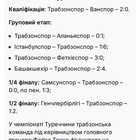
Кваліфікація:
Трабзонспор – Ванспор – 2:0.
Груповий етап:
Трабзонспор – Аланьяспор – 0:1;
Істанбулспор – Трабзонспор – 1:6;
Трабзонспор – Фетхієспор – 3:0;
Башакшехір – Трабзонспор – 2:4.
1/4 фіналу:
Самсунспор – Трабзонспор –
0:0, по пен. 1:3;
1/2 фіналу:
Генчлербірлігі – Трабзонспор –
1:2.
У чемпіонаті Туреччини трабзонська
команда під керівництвом головного
тренера Фатіха Текке фінішувала на