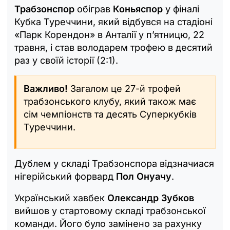
Трабзонспор
обіграв
Коньяспор
у фіналі
Кубка Туреччини, який відбувся на стадіоні
«Парк Корендон» в Анталії у п’ятницю, 22
травня, і став володарем трофею в десятий
раз у своїй історії (2:1).
Важливо!
Загалом це 27-й трофей
трабзонського клубу, який також має
сім чемпіонств та десять Суперкубків
Туреччини.
Дублем у складі Трабзонспора відзначиася
нігерійський форвард
Пол Онуачу
.
Український хавбек
Олександр Зубков
вийшов у стартовому складі трабзонської
команди. Його було замінено за рахунку