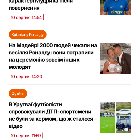
характері Мудрика після
повернення
10 серпня 14:54
Кріштіану Роналду
На Мадейрі 2000 людей чекали на
весілля Роналду: вони потрапили
на церемонію зовсім інших
молодят
10 серпня 14:20
Футбол
В Уругваї футболісти
спровокували ДТП: спортсмени
не були за кермом, що ж сталося –
відео
10 серпня 11:59