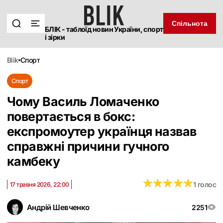
Спільнота
БЛІК - таблоїд новин України, спорт
і зірки
blik
спорт
Спорт
Чому Василь Ломаченко
повертається в бокс:
експромоутер українця назвав
справжні причини гучного
камбеку
★
★
★
★
★
★
★
★
★
★
1 голос
17 травня 2026, 22:00
Андрій Шевченко
2251