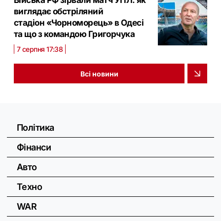
Війська РФ зірвали матч УПЛ: як
виглядає обстріляний
стадіон «Чорноморець» в Одесі
та що з командою Григорчука
7 серпня 17:38
Всі новини
Політика
Фінанси
Авто
Техно
WAR