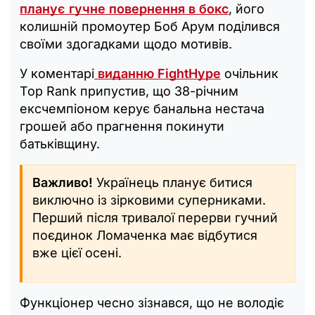
планує гучне повернення в бокс
, його
колишній промоутер Боб Арум поділився
своїми здогадками щодо мотивів.
У коментарі
виданню FightHype
очільник
Top Rank припустив, що 38-річним
ексчемпіоном керує банальна нестача
грошей або прагнення покинути
батьківщину.
Важливо!
Українець планує битися
виключно із зірковими суперниками.
Перший після тривалої перерви гучний
поєдинок Ломаченка має відбутися
вже цієї осені.
Функціонер чесно зізнався, що не володіє