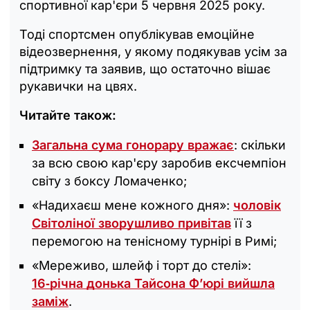
спортивної кар'єри 5 червня 2025 року.
Тоді спортсмен опублікував емоційне
відеозвернення, у якому подякував усім за
підтримку та заявив, що остаточно вішає
рукавички на цвях.
Читайте також:
Загальна сума гонорару вражає
: скільки
за всю свою кар'єру заробив ексчемпіон
світу з боксу Ломаченко;
«Надихаєш мене кожного дня»:
чоловік
Світоліної зворушливо привітав
її з
перемогою на тенісному турнірі в Римі;
«Мереживо, шлейф і торт до стелі»:
16‑річна донька Тайсона Ф’юрі вийшла
заміж
.