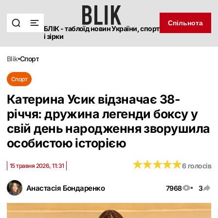
Спільнота
БЛІК - таблоїд новин України, спорт
і зірки
blik
спорт
Спорт
Катерина Усик відзначає 38-
річчя: дружина легенди боксу у
свій день народження зворушила
особистою історією
★
★
★
★
★
★
★
★
★
★
6 голосів
15 травня 2026, 11:31
Анастасія Бондаренко
7968
3