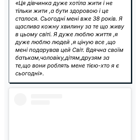
«Ця дівчинка дуже хотіла жити і не
тільки жити ,а бути здоровою і це
сталося. Сьогодні мені вже 38 років. Я
щаслива кожну хвилину за те що живу
в цьому світі. Я дуже люблю життя ,я
дуже люблю людей ,я ціную все ,що
мені подарував цей Світ. Вдячна своїм
батькам,чоловіку,дітям,друзям за
те,що вони роблять мене тією-хто я є
сьогодні».