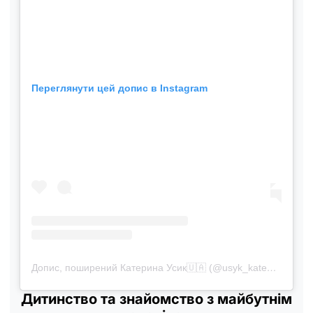
Переглянути цей допис в Instagram
Допис, поширений Катерина Усик🇺🇦 (@usyk_kate1505)
Дитинство та знайомство з майбутнім