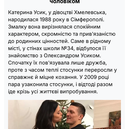
чоловіком
Катерина Усик, у дівоцтві Хмелевська,
народилася 1988 року в Сімферополі.
Змалку вона вирізнялася спокійним
характером, скромністю та прив'язаністю
до родинних цінностей. Саме в рідному
місті, у стінах школи №34, відбулося її
знайомство з Олександром Усиком.
Спочатку їх пов'язувала лише дружба,
проте з часом теплі стосунки переросли у
справжнє й міцне кохання. У 2009 році
пара узаконила стосунки, і відтоді разом
іде крізь усі життєві випробування.