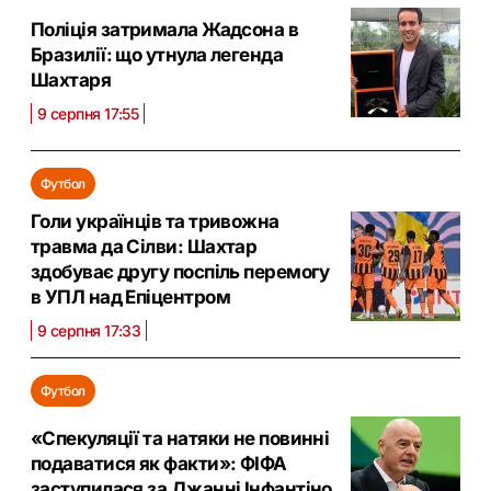
Поліція затримала Жадсона в
Бразилії: що утнула легенда
Шахтаря
9 серпня 17:55
Футбол
Голи українців та тривожна
травма да Сілви: Шахтар
здобуває другу поспіль перемогу
в УПЛ над Епіцентром
9 серпня 17:33
Футбол
«Спекуляції та натяки не повинні
подаватися як факти»: ФІФА
заступилася за Джанні Інфантіно